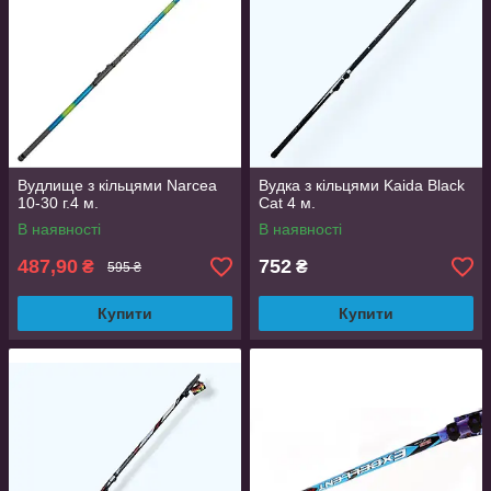
Вудлище з кільцями Narcea
Вудка з кільцями Kaida Black
10-30 г.4 м.
Cat 4 м.
В наявності
В наявності
487,90
752
₴
₴
595 ₴
Купити
Купити