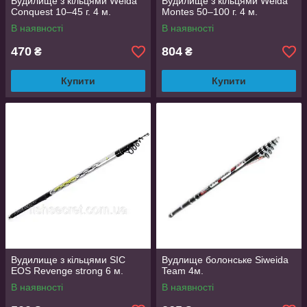
Вудилище з кільцями Weida
Вудилище з кільцями Weida
Conquest 10–45 г. 4 м.
Montes 50–100 г. 4 м.
В наявності
В наявності
470
804
₴
₴
Купити
Купити
Вудилище з кільцями SIC
Вудлище болонське Siweida
EOS Revenge strong 6 м.
Team 4м.
В наявності
В наявності