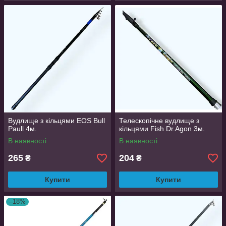
Вудлище з кільцями EOS Bull
Телескопічне вудлище з
Paull 4м.
кільцями Fish Dr.Agon 3м.
В наявності
В наявності
265
204
₴
₴
Купити
Купити
–18%