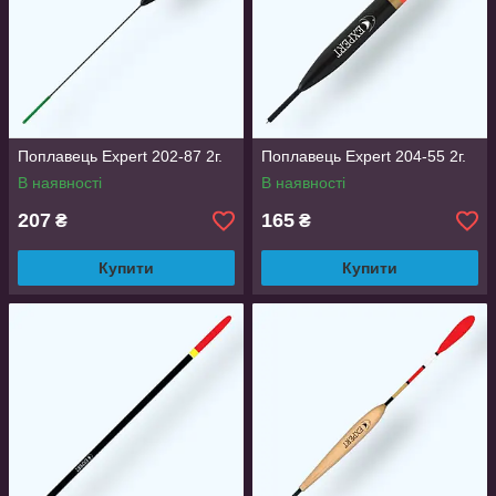
Кільові поплавки виконані в форматі
оливки. Підходять для водойм з течією
або ж на стоячих озерах з глибиною до 2
м.
Кулясті поплавки затребувані на річках зі
слабким або середнім перебігом.
Поплавець Expert 202-87 2г.
Поплавець Expert 204-55 2г.
Найчастіше вони мають грузило на 1-3
В наявності
В наявності
грами.
207
165
₴
₴
Для неглибоких озер під час штилю також
можна застосовувати прямі поплавки.
Купити
Купити
Краплеподібні поплавки використовують
на глибині до 1,5 м. Вони відрізняються
стійкістю на хвилях і мерехтінні.
Найбільш чутливим до коливань і
покльовок є поплавки-веретено. Вони
ідеально підходять для стоячої води.
Варіанти в формі перевернутої краплі з
грузилом до 6 грам застосовують для