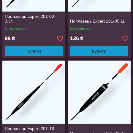
риболовлі на глибині. Вони популярні для
лову на каналах і великих річках.
Поплавець Expert 201-00
0.5г.
Поплавець Expert 201-05 1г.
В наявності
В наявності
99
136
₴
₴
Купити
Купити
Поплавець Expert 201-16