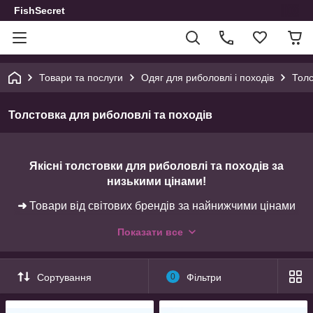
FishSecret
Товари та послуги
Одяг для риболовлі і походів
Толс
Толстовка для риболовлі та походів
Якісні толстовки для риболовлі та походів за
низькими цінами!
➜
Товари від світових брендів за найнижчими цінами
в Україні у нашому інтернет-магазині до Ваших послуг.
Показати все
➜
Заощаджуйте на доставці, зробивши замовлення
від 1500 грн.
Сортування
0
Фільтри