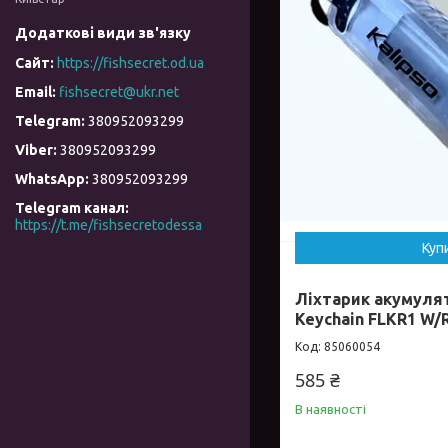
https://fishsecret.od.ua
fishsecret@ukr.net
380952093299
380952093299
380952093299
Telegram канал
https://t.me/fishsecretodessa
Куп
Ліхтарик акумулят
Keychain FLKR1 W/
85060054
585 ₴
В наявності