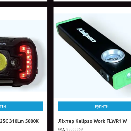
ити
Купити
25C 310Lm 5000K
Ліхтар Kalipso Work FLWR1 W
85060058