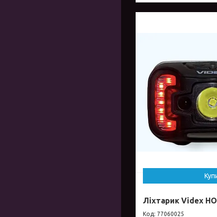
Куп
Ліхтарик Videx HO
77060025