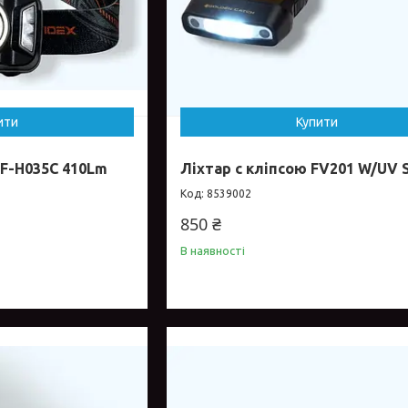
ити
Купити
LF-H035C 410Lm
Ліхтар c кліпсою FV201 W/UV 
8539002
850 ₴
В наявності