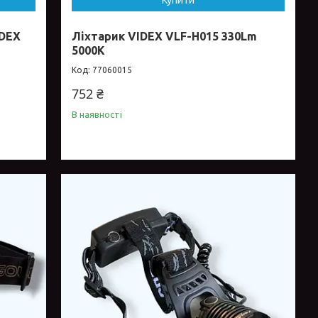
Купити
IDEX
Ліхтарик VIDEX VLF-H015 330Lm
5000K
77060015
752 ₴
В наявності