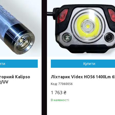
ити
Купити
орний Kalipso
Ліхтарик Videx HO56 1400Lm 6
R/UV
77060056
1 763 ₴
В наявності