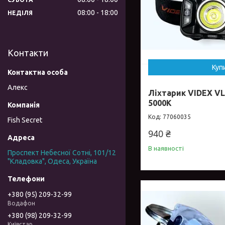
08:00
18:00
НЕДІЛЯ
Контакти
Куп
Алекс
Ліхтарик VIDEX V
5000K
77060035
Fish Secret
940 ₴
В наявності
Проспект Небесної Сотні, 101/12
"Кладовка", Одеса, Україна
+380 (95) 209-32-99
Водафон
+380 (98) 209-32-99
Київстар