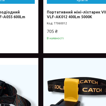
ити
Купити
лодіодний
Портативний міні-ліхтарик V
F-A055 600Lm
VLF-AK012 400Lm 5000K
77060012
705 ₴
В наявності