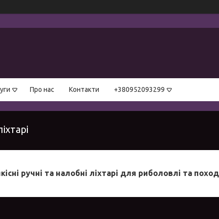
уги
Про нас
Контакти
+380952093299
ліхтарі
якісні ручні та налобні ліхтарі для риболовлі та похо