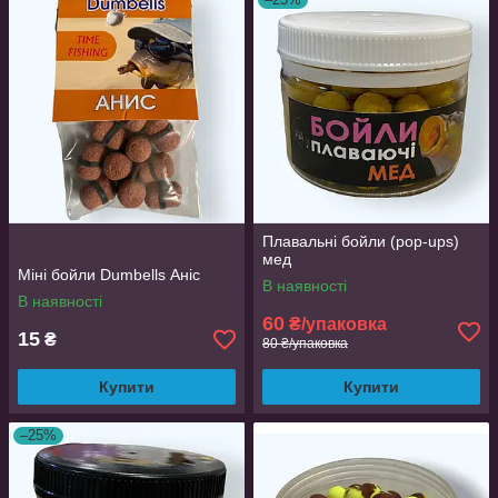
Плавальні бойли (pop-ups)
мед
Міні бойли Dumbells Аніс
В наявності
В наявності
60
₴/упаковка
15
₴
80 ₴/упаковка
Купити
Купити
–25%