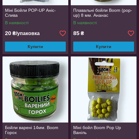
Міні Бойли POP-UP Аніс-
Плавальні бойли Boom (pop-
Слива
up) 8 мм. Ананас
В наявності
В наявності
20
85
₴/упаковка
₴
Купити
Купити
Бойли варені 14мм. Boom
Міні бойл Boom Pop Up
Горох
Ваніль