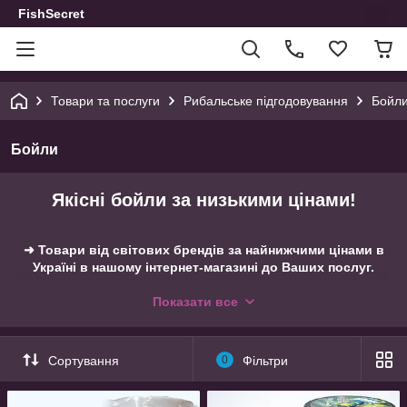
FishSecret
Товари та послуги
Рибальське підгодовування
Бойл
Бойли
Якісні бойли за низькими цінами!
➜ Товари від світових брендів за найнижчими цінами в
Україні в нашому інтернет-магазині до Ваших послуг.
➜ Зекономте на доставці, зробивши замовлення від
Показати все
1500 грн.
Сортування
0
Фільтри