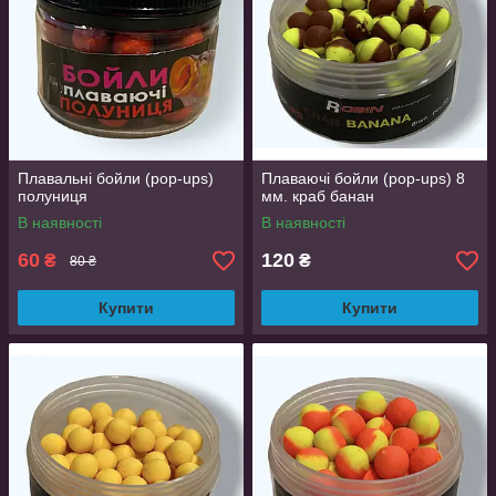
Плавальні бойли (pop-ups)
Плаваючі бойли (pop-ups) 8
полуниця
мм. краб банан
В наявності
В наявності
60
120
₴
₴
80 ₴
Купити
Купити