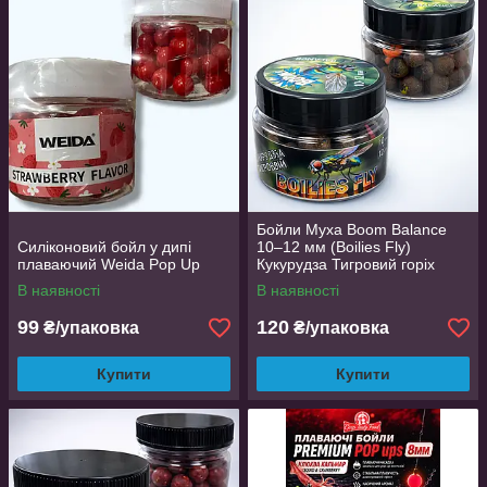
Бойли Муха Boom Balance
Силіконовий бойл у дипі
10–12 мм (Boilies Fly)
плаваючий Weida Pop Up
Кукурудза Тигровий горіх
В наявності
В наявності
99
120
₴/упаковка
₴/упаковка
Купити
Купити