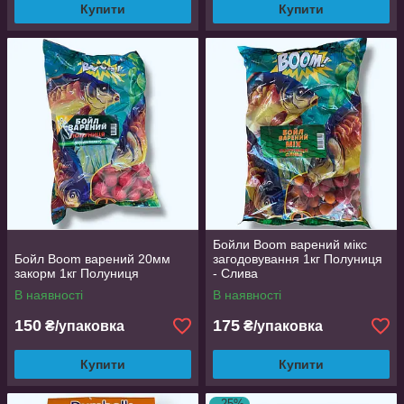
Купити
Купити
Бойли Boom варений мікс
Бойл Boom варений 20мм
загодовування 1кг Полуниця
закорм 1кг Полуниця
- Слива
В наявності
В наявності
150
175
₴/упаковка
₴/упаковка
Купити
Купити
–25%