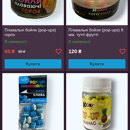
Плавальні бойли (pop-ups)
Плавальні бойли (pop-ups) 8
горох
мм. тутті фрутті
В наявності
В наявності
60
120
₴
₴
80 ₴
Купити
Купити