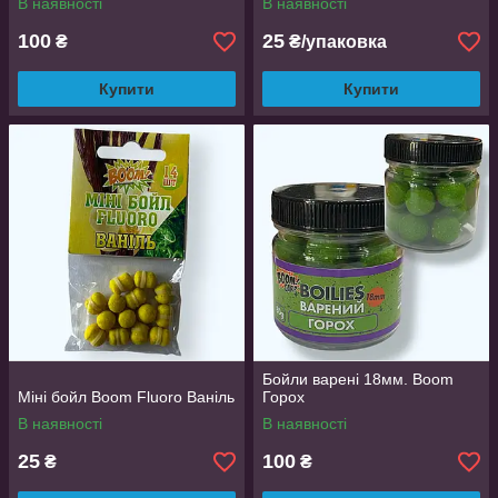
В наявності
В наявності
100
25
₴
₴/упаковка
Купити
Купити
Бойли варені 18мм. Boom
Міні бойл Boom Fluoro Ваніль
Горох
В наявності
В наявності
25
100
₴
₴