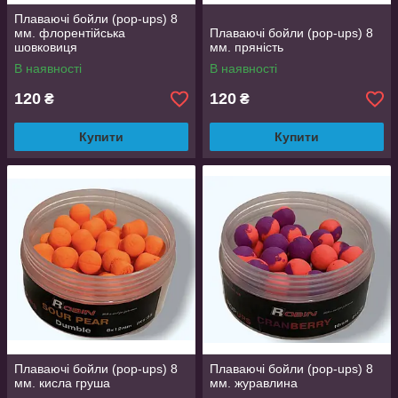
Плаваючі бойли (pop-ups) 8
мм. флорентійська
Плаваючі бойли (pop-ups) 8
шовковиця
мм. пряність
В наявності
В наявності
120
120
₴
₴
Купити
Купити
Плаваючі бойли (pop-ups) 8
Плаваючі бойли (pop-ups) 8
мм. кисла груша
мм. журавлина