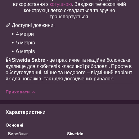
використання з
котушкою
. Завдяки телескопічній
конструкції легко складається та зручно
транспортується.
📏 Доступні довжини:
4 метри
5 метрів
6 метрів
🎣 Siweida Sabre
- це практичне та надійне болонське
вудлище для любителів класичної риболовлі. Просте в
обслуговуванні, міцне та недороге – відмінний варіант
як для новачків, так і для досвідчених рибалок.
Приховати
Характеристики
Основні
Виробник
Siweida