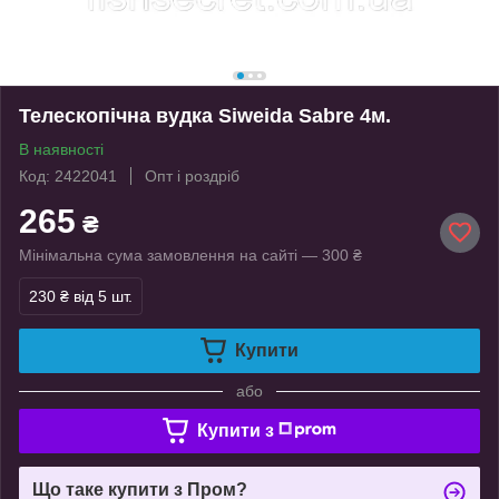
Телескопічна вудка Siweida Sabre 4м.
В наявності
Код: 2422041
Опт і роздріб
265
₴
Мінімальна сума замовлення на сайті — 300 ₴
230 ₴
від 5 шт.
Купити
або
Купити з
Що таке купити з Пром?