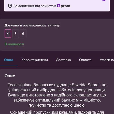
Замовлення під захистом
Довжина в розкладеному вигляді
4
5
6
В наявності
Опис
Характеристики
Доставка
Оплата
Умови п
Опис
Телескопічне болонське вудлище Siweida Sabre - це
універсальний вибір для любителів лову поплавця.
Вудлище виготовлене з надійного склопластику, що
забезпечує оптимальний баланс між міцністю,
гнучкістю та доступною ціною.
Оснащений пропускними кільцями, підходить для