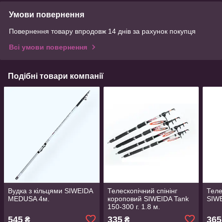
Умови повернення
Повернення товару впродовж 14 днів за рахунок покупця
Всі умови повернення
Подібні товари компанії
Вудка з кільцями SIWEIDA
Телескопічний спінінг
Теле
MEDUSA 4м.
короповий SIWEIDA Tank
SIWE
150-300 г. 1.8 м.
545
335
365
₴
₴