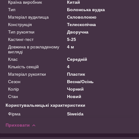
Країна виробник
Китай
Тип
Болонська вудка
Матеріал вудилища
Скловолокно
Конструкція
Телескопічна
Тип рукоятки
Дворучна
Кастинг-тест
5-25
Довжина в розкладеному
4 м
вигляді
Клас
Середній
Кількість секцій
4
Матеріал рукоятки
Пластик
Сезон
Весна/Осінь
Колір
Чорний
Стан
Новий
Користувальницькі характеристики
Фірма
Siweida
Приховати