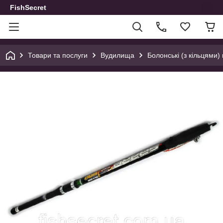
FishSecret
Товари та послуги
Вудилища
Болонські (з кільцями