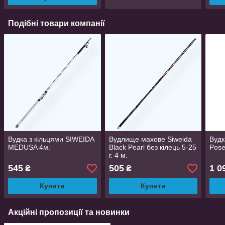
Подібні товари компанії
Вудка з кільцями SIWEIDA
Вудлище махове Siweida
Вудк
MEDUSA 4м.
Black Pearl без кілець 5-25
Pose
г. 4 м.
545
505
1 0
₴
₴
Купити
Купити
Акційні пропозиції та новинки