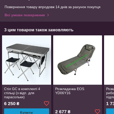
Повернення товару впродовж 14 днів за рахунок покупця
Всі умови повернення
З цим товаром також замовляють
Стіл GC в комплекті 4
Розкладачка EOS
Розк
стільці (з відп. для
YD06Y16
рибо
парасольки)
підл
6 250
1 7
₴
2 677
₴
Купити