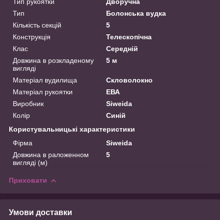
Тип рукоятки
Дворучна
Тип
Болонська вудка
Кількість секцій
5
Конструкція
Телескопічна
Клас
Середній
Довжина в розкладеному
5 м
вигляді
Матеріал вудилища
Скловолокно
Матеріал рукоятки
ЕВА
Виробник
Siweida
Колір
Синій
Користувальницькі характеристики
Фірма
Siweida
Довжина в раложенном
5
вигляді (м)
Приховати
Умови доставки