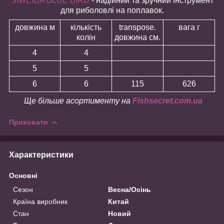
SIWEIDA BLUE BIRD
- надійний та зручний інструмент
для риболовлі на поплавок.
довжина м
кількість
transpose.
вага г
колін
довжина см.
4
4
5
5
6
6
115
626
Ще більше асортименту на
Fishsecret.com.ua
Приховати
Характеристики
Основні
Сезон
Весна/Осінь
Країна виробник
Китай
Стан
Новий