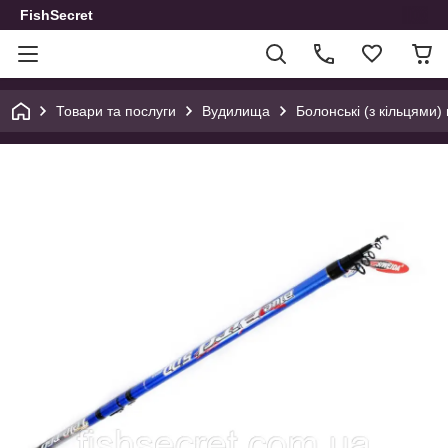
FishSecret
Товари та послуги
Вудилища
Болонські (з кільцями