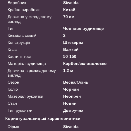
Виробник
Siweida
Країна виробник
Китай
Довжина у складеному
70 см
вигляді
Тип
Човнове вудилище
Кількість секцій
2
Конструкція
Штекерна
Клас
Важкий
Кастинг-тест
50-150
Матеріал вудилища
Карбон/скловолокно
Довжина в розкладеному
1.2 м
вигляді
Сезон
Весна/Осінь
Колір
Чорний
Матеріал рукоятки
Неопрен
Стан
Новий
Тип рукоятки
Дворучна
Користувальницькі характеристики
Фірма
Siweida