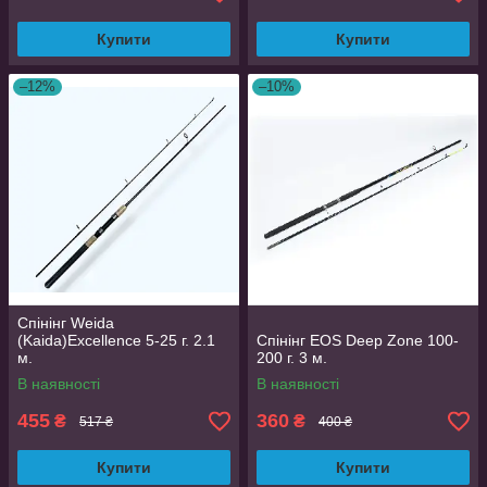
Купити
Купити
–12%
–10%
Спінінг Weida
(Kaida)Excellence 5-25 г. 2.1
Спінінг EOS Deep Zone 100-
м.
200 г. 3 м.
В наявності
В наявності
455
360
₴
₴
517 ₴
400 ₴
Купити
Купити