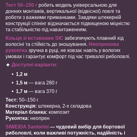
Тест 50–150 г
робить модель універсальною для
донних монтажів, вертикальної (відвісної) ловлі та
роботи з важкими приманками. Завдяки штекерній
конструкції спінінг відзначається підвищеною міцністю
та стабільністю під навантаженням.
Кільця зі вставками SIC
забезпечують плавний хід
волосіні та стійкість до зношування.
Неопренова
рукоятка
зручна в руці, не ковзає навіть у вологих
умовах і гарантує комфорт під час тривалої риболовлі.
🔹
Доступні варіанти:
1,2 м
1,5 м
— вага 280 г
1,7 м
— вага 370 г
Тест:
50–150 г
Конструкція:
штекерна, 2-х складова
Матеріал бланка:
композит
Рукоятка:
неопрен
SIWEIDA Santorini
— чудовий вибір для бортової
риболовлі, коли важливі потужність, надійність і