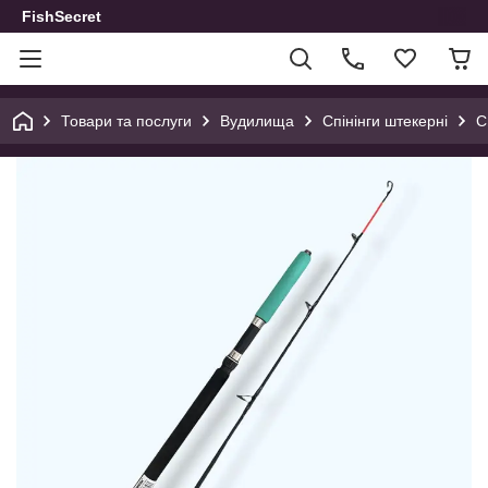
FishSecret
Товари та послуги
Вудилища
Спінінги штекерні
С