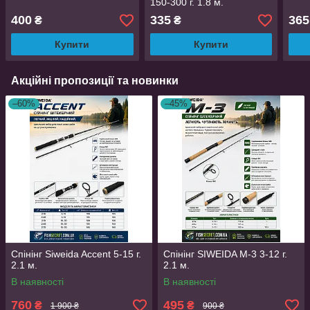
150-300 г. 1.8 м.
400
335
365
₴
₴
Купити
Купити
Акційні пропозиції та новинки
–60%
–45%
Спінінг Siweida Accent 5-15 г.
Спінінг SIWEIDA M-3 3-12 г.
2.1 м.
2.1 м.
В наявності
В наявності
760
495
₴
₴
1 900 ₴
900 ₴