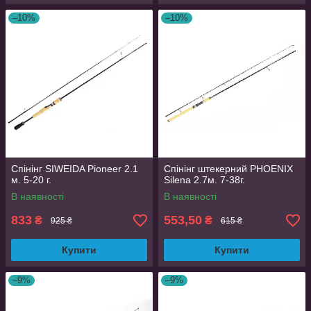
–10%
–10%
Спінінг SIWEIDA Pioneer 2.1
Спінінг штекерний PHOENIX
м. 5-20 г.
Silena 2.7м. 7-38г.
В наявності
В наявності
833
553,50
₴
₴
925 ₴
615 ₴
Купити
Купити
–9%
–9%