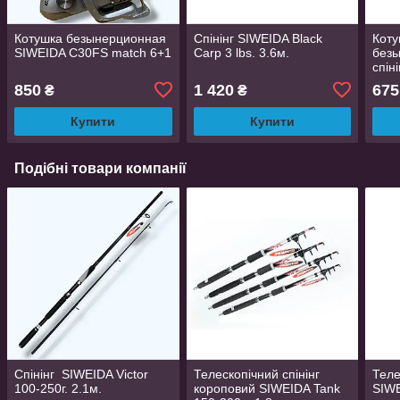
Котушка безынерционная
Спінінг SIWEIDA Black
Коту
SIWEIDA C30FS match 6+1
Carp 3 lbs. 3.6м.
без
спін
5+1
850
1 420
675
₴
₴
Купити
Купити
Подібні товари компанії
Спінінг SIWEIDA Victor
Телескопічний спінінг
Теле
100-250г. 2.1м.
короповий SIWEIDA Tank
SIWE