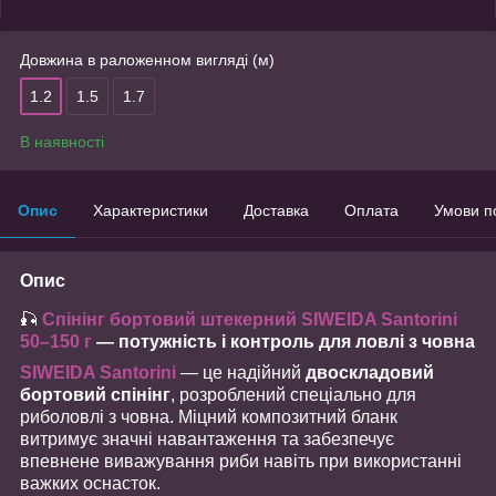
Довжина в раложенном вигляді (м)
1.2
1.5
1.7
В наявності
Опис
Характеристики
Доставка
Оплата
Умови п
Опис
🎣
Спінінг бортовий штекерний SIWEIDA Santorini
50–150 г
— потужність і контроль для ловлі з човна
SIWEIDA Santorini
— це надійний
двоскладовий
бортовий спінінг
, розроблений спеціально для
риболовлі з човна. Міцний композитний бланк
витримує значні навантаження та забезпечує
впевнене виважування риби навіть при використанні
важких оснасток.