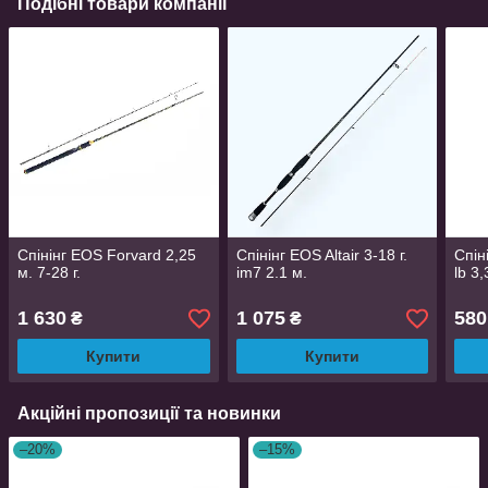
Подібні товари компанії
Спінінг EOS Forvard 2,25
Спінінг EOS Altair 3-18 г.
Спін
м. 7-28 г.
im7 2.1 м.
lb 3,
1 630
1 075
580
₴
₴
Купити
Купити
Акційні пропозиції та новинки
–20%
–15%