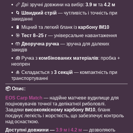
📏 Дві зручні довжини на вибір:
3.9 м
та
4.2 м
🌀
Швидкий стрій
— чутливість і точність при
закиданні
🔋 Міцний та легкий бланк із
карбону IM10
🎯
Тест 8–25 г
— універсальне навантаження
🤲
Дворучна ручка
— зручна для далеких
закидів
🧰 Ручка з
комбінованих матеріалів
: пробка +
неопрен
🎍 Складається з
3 секцій
— компактність при
транспортуванні
📦 Опис:
EOS Carp Match
— надійне матчеве вудилище для
поціновувачів точної та делікатної риболовлі.
Завдяки
високоякісному карбону IM10
, бланк
поєднує легкість і жорсткість, що забезпечує контроль
над оснасткою.
Доступні довжини —
3.9 м і 4.2 м
— дозволяють