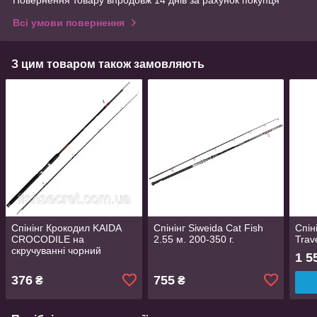
Повернення товару впродовж 14 днів за рахунок покупця
Всі умови повернення
З цим товаром також замовляють
Спінінг Крокодил KAIDA
Спінінг Siweida Cat Fish
Спін
CROCODILE на
2.55 м. 200-350 г.
Trave
скручуванні чорний
1 5
оригінал
376
755
₴
₴