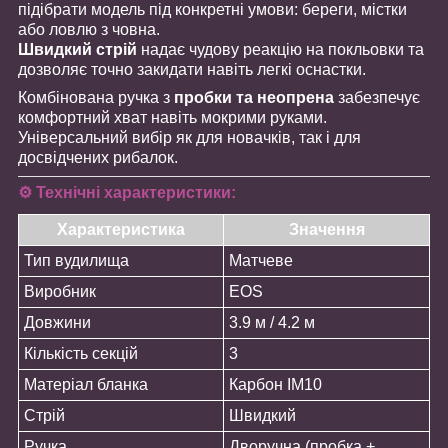
підібрати модель під конкретні умови: береги, містки
або ловлю з човна.
Швидкий стрій
надає чудову реакцію на покльовки та
дозволяє точно закидати навіть легкі оснастки.
Комбінована ручка з
пробки та неопрена
забезпечує
комфортний хват навіть мокрими руками.
Універсальний вибір як для новачків, так і для
досвідчених рибалок.
⚙️ Технічні характеристики:
Характеристика
Значення
Тип вудилища
Матчеве
Виробник
EOS
Довжини
3.9 м / 4.2 м
Кількість секцій
3
Матеріал бланка
Карбон IM10
Стрій
Швидкий
Ручка
Дворучна (пробка +