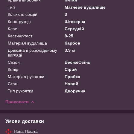
Тип
Матчеве вудилище
Кількість секцій
3
Конструкція
Штекерна
Клас
Середній
Кастинг-тест
8-25
Матеріал вудилища
Карбон
Довжина в розкладеному
3.9 м
вигляді
Сезон
Весна/Осінь
Колір
Сірий
Матеріал рукоятки
Пробка
Стан
Новий
Тип рукоятки
Дворучна
Приховати
Умови доставки
Нова Пошта