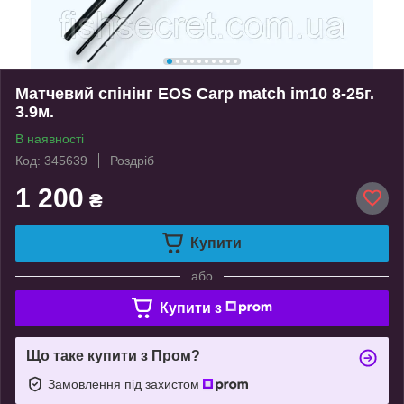
Матчевий спінінг EOS Carp match im10 8-25г.
3.9м.
В наявності
Код: 345639
Роздріб
1 200
₴
Купити
або
Купити з
Що таке купити з Пром?
Замовлення під захистом