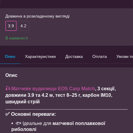
Довжина в розкладеному вигляді
3.9
4.2
В наявності
Опис
Характеристики
Доставка
Оплата
Умови п
Опис
🎣 Матчеве вудилище
EOS Carp Match
, 3 секції,
довжини 3.9 та 4.2 м, тест 8–25 г,
карбон IM10
,
швидкий стрій
✅ Основні переваги:
🐟 Ідеальне для
матчевої поплавкової
риболовлі