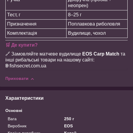
неопрен)
Тест, г
8–25 г
Призначення
Поплавкова риболовля
Комплектація
Вудилище, чохол
🛒 Де купити?
🔗 Замовляйте матчеве вудилище
EOS Carp Match
та
інші рибальські товари на нашому сайті:
🌐 fishsecret.com.ua
Приховати
Характеристики
Основні
Вага
250 г
Виробник
EOS
Країна виробник
Китай