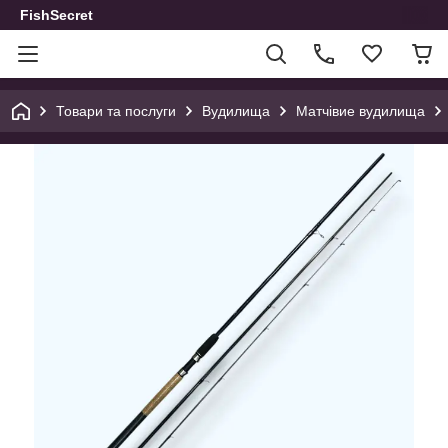
FishSecret
Товари та послуги
Вудилища
Матчівие вудилища