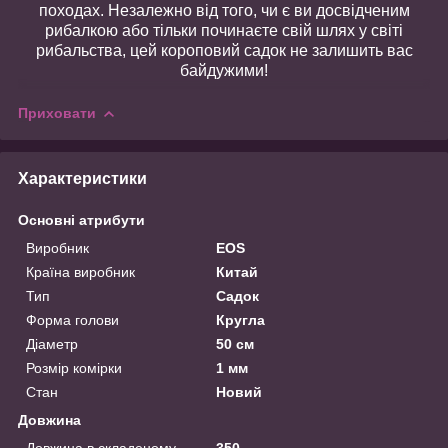
походах. Незалежно від того, чи є ви досвідченим
рибалкою або тільки починаєте свій шлях у світі
рибальства, цей короповий садок не залишить вас
байдужими!
Приховати
Характеристики
Основні атрибути
Виробник
EOS
Країна виробник
Китай
Тип
Садок
Форма голови
Кругла
Діаметр
50 см
Розмір комірки
1 мм
Стан
Новий
Довжина
Довжина в складеному
350