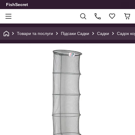
FishSecret
Товари та послуги
Підсаки Садки
Садки
Садок к