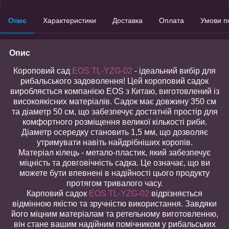
Опис
Характеристики
Доставка
Оплата
Умови п
Опис
Короповий сад
EOS TL-YZG-02
- ідеальний вибір для
рибальського задоволення! Цей короповий садок
виробляється компанією EOS з Китаю, виготовлений із
високоякісних матеріалів. Садок має довжину 350 см
та діаметр 50 см, що забезпечує достатній простір для
комфортного розміщення великої кількості риби.
Діаметр осередку становить 1,5 мм, що дозволяє
утримувати навіть найдрібніших коропів.
Матеріал кілець - метало-пластик, який забезпечує
міцність та довговічність садка. Це означає, що ви
можете бути впевнені в надійності цього продукту
протягом тривалого часу.
Карповий садок
EOS TL-YZG-02
відрізняється
відмінною якістю та зручністю використання. Завдяки
його міцним матеріалам та ретельному виготовленню,
він стане вашим надійним помічником у рибальських