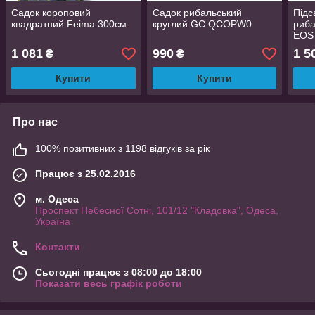
Садок короповий
Садок рибальський
Підс
квадратний Feima 300см.
круглий GC QCOPW0
риба
EOS
1 081
990
1 5
₴
₴
Купити
Купити
Про нас
100% позитивних з 1198 відгуків за рік
Працює з 25.02.2016
м. Одеса
Проспект Небесної Сотні, 101/12 "Кладовка", Одеса,
Україна
Контакти
Сьогодні працює з 08:00 до 18:00
Показати весь графік роботи