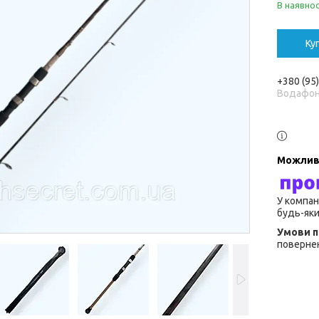
В наявнос
Ку
+380 (95
Водафо
У компан
будь-яки
повернен