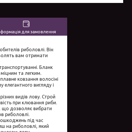
нформація для замовлення
юбителів риболовлі. Він
зволять вам отримати
 транспортуванні. Бланк
 міцним та легким.
 плавне ковзання волосіні
му елегантного вигляду і
різних видів лову. Строй
вість при клювання риби.
ра, що дозволяє вибрати
в риболовлі.
 пошкоджень під час
иш на риболовлі, який
роцесом лову.