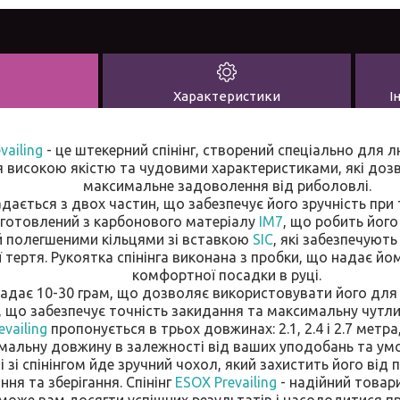
Характеристики
І
vailing
- це штекерний спінінг, створений спеціально для л
я високою якістю та чудовими характеристиками, які до
максимальне задоволення від риболовлі.
ладається з двох частин, що забезпечує його зручність при
виготовлений з карбонового матеріалу
IM7
, що робить його
й полегшеними кільцями зі вставкою
SIC
, які забезпечують
її тертя. Рукоятка спінінга виконана з пробки, що надає йо
комфортної посадки в руці.
кладає 10-30 грам, що дозволяє використовувати його для 
, що забезпечує точність закидання та максимальну чутли
vailing
пропонується в трьох довжинах: 2.1, 2.4 і 2.7 мет
мальну довжину в залежності від ваших уподобань та умо
і зі спінінгом йде зручний чохол, який захистить його від
ня та зберігання. Спінінг
ESOX Prevailing
- надійний товар
оже вам досягти успішних результатів і насолодитися п