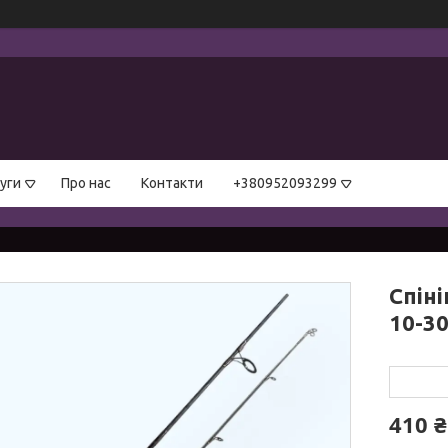
уги
Про нас
Контакти
+380952093299
Спіні
10-30
410 ₴