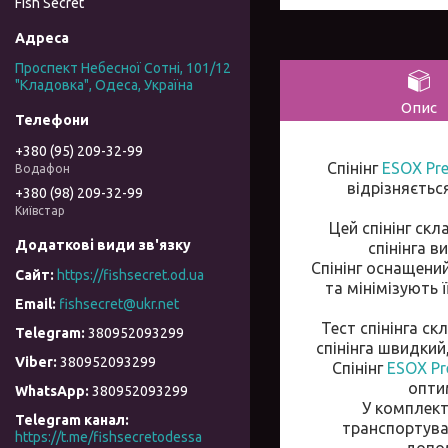
Fish Secret
Проспект Небесної Сотні, 101/12
"Кладовка", Одеса, Україна
Опис
+380 (95) 209-32-99
Спінінг
ESOX Pre
Водафон
відрізняєтьс
+380 (98) 209-32-99
Київстар
Цей спінінг ск
спінінга 
Спінінг оснащени
https://fishsecret.od.ua
та мінімізують 
fishsecret@ukr.net
Тест спінінга с
380952093299
спінінга швидкий
380952093299
Спінінг
ESOX Pre
опти
380952093299
У комплект
Telegram канал
транспортуван
https://t.me/fishsecretodessa
допом