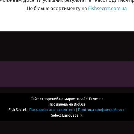
Ще більше асортименту на
Fishsecret.com.ua
Сайт створений на маркетплейсі
Prom.ua
Продавець на Bigl.ua
Fish Secret |
Поскаржитися на контент
|
Політика конфіденційності
Select Language
▼