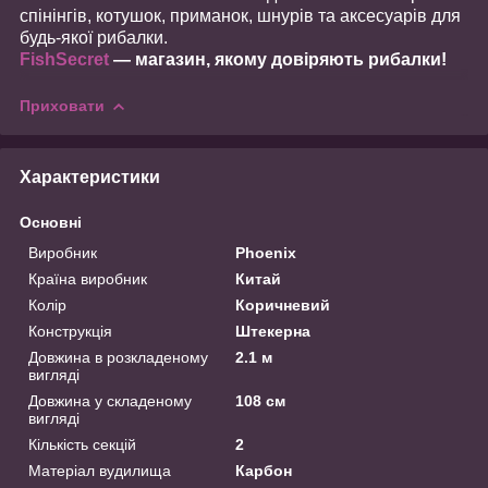
спінінгів, котушок, приманок, шнурів та аксесуарів для
будь-якої рибалки.
FishSecret
— магазин, якому довіряють рибалки!
Приховати
Характеристики
Основні
Виробник
Phoenix
Країна виробник
Китай
Колір
Коричневий
Конструкція
Штекерна
Довжина в розкладеному
2.1 м
вигляді
Довжина у складеному
108 см
вигляді
Кількість секцій
2
Матеріал вудилища
Карбон