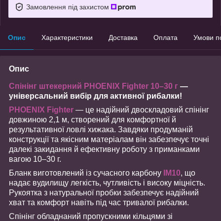
Замовлення під захистом
Опис
Характеристики
Доставка
Оплата
Умови п
Опис
Спінінг штекерний PHOENIX Fighter 10–30 г
—
універсальний вибір для активної рибалки!
PHOENIX Fighter
— це надійний двоскладовий спінінг
довжиною 2,1 м, створений для комфортної й
результативної ловлі хижака. Завдяки продуманій
конструкції та якісним матеріалам він забезпечує точні
далекі закидання й ефективну роботу з приманками
вагою 10–30 г.
Бланк виготовлений із сучасного карбону
IM10
, що
надає вудилищу легкість, чутливість і високу міцність.
Рукоятка з натуральної пробки забезпечує надійний
хват та комфорт навіть під час тривалої рибалки.
Спінінг обладнаний пропускними кільцями зі