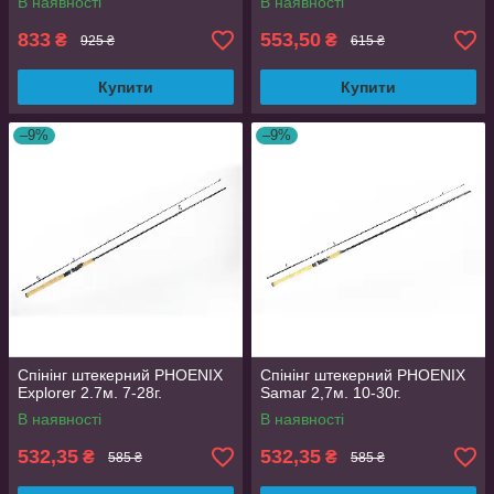
В наявності
В наявності
833
553,50
₴
₴
925 ₴
615 ₴
Купити
Купити
–9%
–9%
Спінінг штекерний PHOENIX
Спінінг штекерний PHOENIX
Explorer 2.7м. 7-28г.
Samar 2,7м. 10-30г.
В наявності
В наявності
532,35
532,35
₴
₴
585 ₴
585 ₴