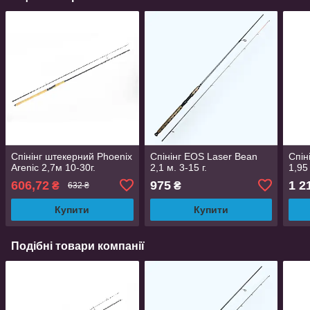
Спінінг штекерний Phoenix
Спінінг EOS Laser Bean
Спін
Arenic 2,7м 10-30г.
2,1 м. 3-15 г.
1,95 
606,72
975
1 2
₴
₴
632 ₴
Купити
Купити
Подібні товари компанії