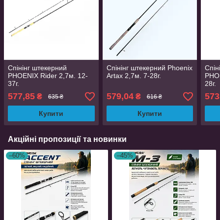
Спінінг штекерний
Спінінг штекерний Phoenix
Спін
PHOENIX Rider 2,7м. 12-
Artax 2,7м. 7-28г.
PHOE
37г.
28г.
577,85
579,04
573
₴
₴
635 ₴
616 ₴
Купити
Купити
Акційні пропозиції та новинки
–60%
–45%