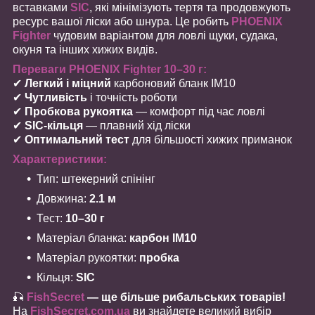
вставками
SIC
, які мінімізують тертя та продовжують
ресурс вашої ліски або шнура. Це робить
PHOENIX
Fighter
чудовим варіантом для ловлі щуки, судака,
окуня та інших хижих видів.
Переваги PHOENIX Fighter 10–30 г:
✔
Легкий і міцний
карбоновий бланк IM10
✔
Чутливість
і точність роботи
✔
Пробкова рукоятка
— комфорт під час ловлі
✔
SIC-кільця
— плавний хід ліски
✔
Оптимальний тест
для більшості хижих приманок
Характеристики:
Тип: штекерний спінінг
Довжина:
2.1 м
Тест:
10–30 г
Матеріал бланка:
карбон IM10
Матеріал рукоятки:
пробка
Кільця:
SIC
🎣
FishSecret
— ще більше рибальських товарів!
На
FishSecret.com.ua
ви знайдете великий вибір