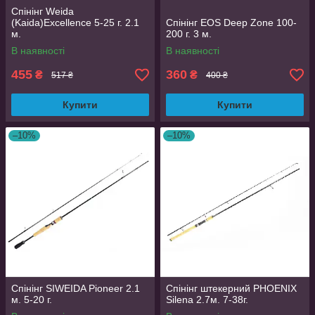
Спінінг Weida
(Kaida)Excellence 5-25 г. 2.1
Спінінг EOS Deep Zone 100-
м.
200 г. 3 м.
В наявності
В наявності
455
360
₴
₴
517 ₴
400 ₴
Купити
Купити
–10%
–10%
Спінінг SIWEIDA Pioneer 2.1
Спінінг штекерний PHOENIX
м. 5-20 г.
Silena 2.7м. 7-38г.