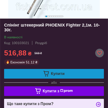
Спінінг штекерний PHOENIX Fighter 2,1м. 10-
30г.
В наявності
Код: 100103021
Роздріб
516,88
₴
568 ₴
Економія
51.12 ₴
Купити
або
Купити з
Що таке купити з Пром?