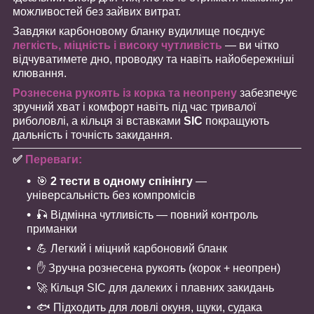
можливостей без зайвих витрат.
Завдяки карбоновому бланку вудилище поєднує
легкість, міцність і високу чутливість
— ви чітко
відчуватимете дно, проводку та навіть найобережніші
клювання.
Рознесена рукоять із корка та неопрену
забезпечує
зручний хват і комфорт навіть під час тривалої
риболовлі, а кільця зі вставками
SIC
покращують
дальність і точність закидання.
✅
Переваги:
🎯
2 тести в одному спінінгу
—
універсальність без компромісів
🎣 Відмінна чутливість — повний контроль
приманки
💪 Легкий і міцний карбоновий бланк
✋ Зручна рознесена рукоять (корок + неопрен)
🚀 Кільця SIC для далеких і плавних закидань
🐟 Підходить для ловлі окуня, щуки, судака