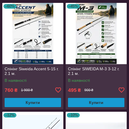
–60%
–45%
Спінінг Siweida Accent 5-15 г.
Спінінг SIWEIDA M-3 3-12 г.
2.1 м.
2.1 м.
В наявності
В наявності
760
495
₴
₴
1 900 ₴
900 ₴
Купити
Купити
–12%
–10%