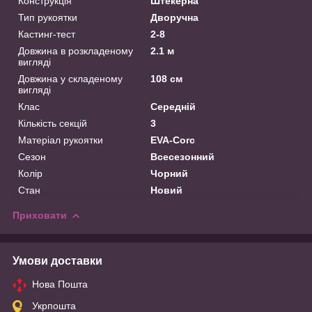
Конструкція
Штекерна
Тип рукоятки
Дворучна
Кастинг-тест
2-8
Довжина в розкладеному
2.1 м
вигляді
Довжина у складеному
108 см
вигляді
Клас
Середній
Кількість секцій
3
Матеріал рукоятки
EVA-Corc
Сезон
Всесезонний
Колір
Чорний
Стан
Новий
Приховати
Умови доставки
Нова Пошта
Укрпошта