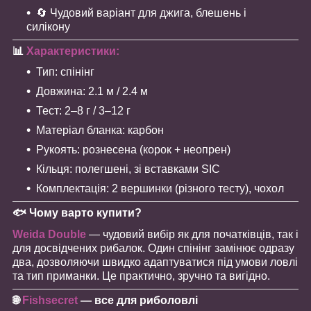
🔄 Чудовий варіант для джига, блешень і
силікону
📊
Характеристики:
Тип: спінінг
Довжина: 2.1 м / 2.4 м
Тест: 2–8 г / 3–12 г
Матеріал бланка: карбон
Рукоять: рознесена (корок + неопрен)
Кільця: полегшені, зі вставками SIC
Комплектація: 2 вершинки (різного тесту), чохол
🐟
Чому варто купити?
Weida Double
— чудовий вибір як для початківців, так і
для досвідчених рибалок. Один спінінг замінює одразу
два, дозволяючи швидко адаптуватися під умови ловлі
та тип приманки. Це практично, зручно та вигідно.
🌐
Fishsecret
— все для риболовлі