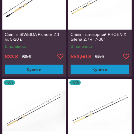
Спінінг SIWEIDA Pioneer 2.1
Спінінг штекерний PHOENIX
м. 5-20 г.
Silena 2.7м. 7-38г.
В наявності
В наявності
833
553,50
₴
₴
925 ₴
615 ₴
Купити
Купити
–9%
–9%