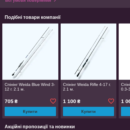
Всі умови повернення
Подібні товари компанії
Спінінг Weida Blue Wind 3-
Спінінг Weida Rifle 4-17 г.
Спін
12 г. 2.1 м.
2.1 м.
0.3-3
705
1 100
1 0
₴
₴
Купити
Купити
Акційні пропозиції та новинки