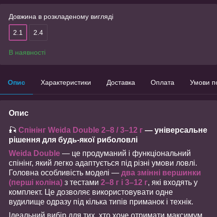
Довжина в розкладеному вигляді
2.1
2.4
В наявності
Опис
Характеристики
Доставка
Оплата
Умови п
Опис
🎣
Спінінг Weida Double 2–8 / 3–12 г
— універсальне
рішення для будь-якої риболовлі
Weida Double
— це продуманий і функціональний
спінінг, який легко адаптується під різні умови ловлі.
Головна особливість моделі —
два змінні вершинки
(перші коліна)
з тестами
2–8 г і 3–12 г
, які входять у
комплект. Це дозволяє використовувати одне
вудилище одразу під кілька типів приманок і технік.
Ідеальний вибір для тих, хто хоче отримати максимум