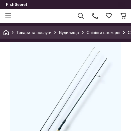
FishSecret
Товари та послуги
Вудилища
Спінінги штекерні
С