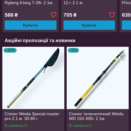
Ryjteng A king 7-28г. 2.1м.
12 г. 2.1 м.
Prin
588
705
630
₴
₴
Купити
Купити
Акційні пропозиції та новинки
–10%
–5%
Спінінг Weida Special master
Спінінг телескопічний Weida
pro 2.1 м. 30-80 г.
WD 150-300г. 2.1м.
В наявності
В наявності