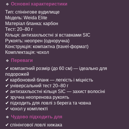
🔹
Основні характеристики
Тип: спінінгове вудилище
Модель: Weida Elite
Матеріал бланка: карбон
Тест: 20–80 г
Кільця: антизахльостні зі вставками SIC
Рукоять: неопрен (одноручна)
Конструкція: компактна (travel-формат)
Комплектація: чохол
🔹
Переваги
✔ компактний розмір (до 60 см) — ідеально для
подорожей
✔ карбоновий бланк — легкість і міцність
✔ універсальний тест 20–80 г
✔ антизахльостні кільця SIC — захист волосіні
✔ зручна неопренова рукоять
✔ підходить для ловлі з берега та човна
✔ чохол у комплекті
🔹
Чудово підходить для
✔ спінінгової ловлі хижака