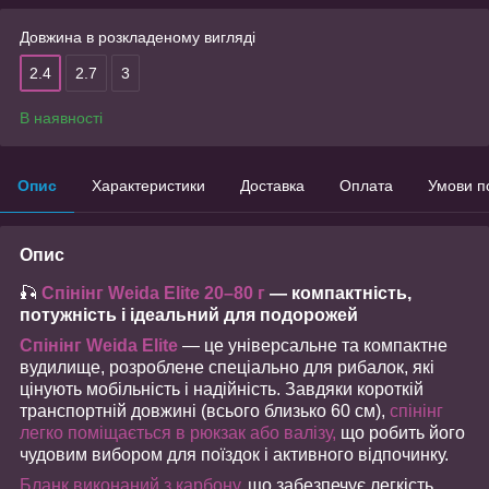
Довжина в розкладеному вигляді
2.4
2.7
3
В наявності
Опис
Характеристики
Доставка
Оплата
Умови п
Опис
🎣
Спінінг Weida Elite 20–80 г
— компактність,
потужність і ідеальний для подорожей
Спінінг Weida Elite
— це універсальне та компактне
вудилище, розроблене спеціально для рибалок, які
цінують мобільність і надійність. Завдяки короткій
транспортній довжині (всього близько 60 см),
спінінг
легко поміщається в рюкзак або валізу,
що робить його
чудовим вибором для поїздок і активного відпочинку.
Бланк виконаний з карбону
, що забезпечує легкість,