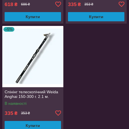
618
335
₴
₴
686 ₴
353 ₴
Купити
Купити
–5%
Спінінг телескопічний Weida
Anghai 150-300 г. 2.1 м.
В наявності
335
₴
353 ₴
Купити