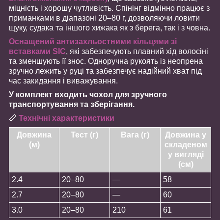
міцність і хорошу чутливість. Спінінг відмінно працює з
приманками в діапазоні 20–80 г, дозволяючи ловити
щуку, судака та іншого хижака як з берега, так і з човна.
Оснащений антизахльостними кільцями зі
вставками SIC
, які забезпечують плавний хід волосіні
та зменшують її знос. Одноручна рукоять із неопрена
зручно лежить у руці та забезпечує надійний хват під
час закидання і виважування.
У комплект входить чохол для зручного
транспортування та зберігання.
📏
Технічні характеристики
Довжина
Тест (г)
Вага (г)
Довжина у
(м)
складеном
у вигляді
(см)
2.4
20–80
—
58
2.7
20–80
—
60
3.0
20–80
210
61