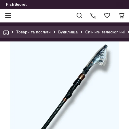
FishSecret
Товари та послуги
Вудилища
Спінінги телескопічні