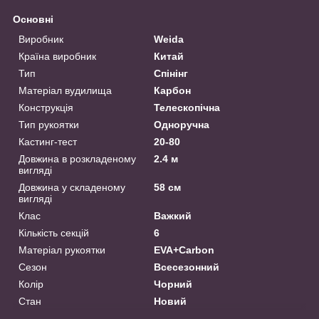
Основні
Виробник
Weida
Країна виробник
Китай
Тип
Спінінг
Матеріал вудилища
Карбон
Конструкція
Телескопічна
Тип рукоятки
Одноручна
Кастинг-тест
20-80
Довжина в розкладеному
2.4 м
вигляді
Довжина у складеному
58 см
вигляді
Клас
Важкий
Кількість секцій
6
Матеріал рукоятки
EVA+Carbon
Сезон
Всесезонний
Колір
Чорний
Стан
Новий