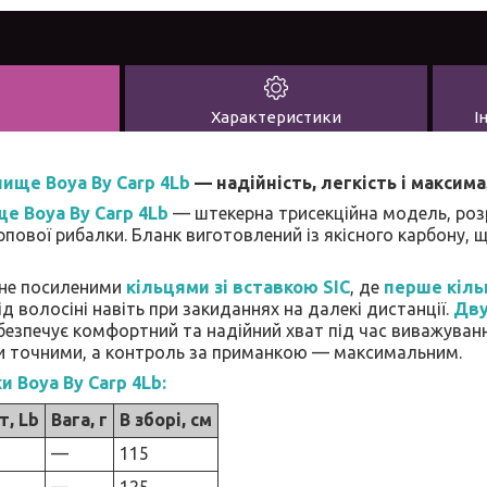
Характеристики
І
ище Boya By Carp 4Lb
— надійність, легкість і максим
е Boya By Carp 4Lb
— штекерна трисекційна модель, роз
пової рибалки. Бланк виготовлений із якісного карбону, щ
не посиленими
кільцями зі вставкою SIC
, де
перше кіль
ід волосіні навіть при закиданнях на далекі дистанції.
Дву
езпечує комфортний та надійний хват під час виважуванн
и точними, а контроль за приманкою — максимальним.
 Boya By Carp 4Lb:
т, Lb
Вага, г
В зборі, см
—
115
—
125