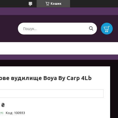
Кошик
ове вудилище Boya By Carp 4Lb
 ₴
ті
Код:
100933