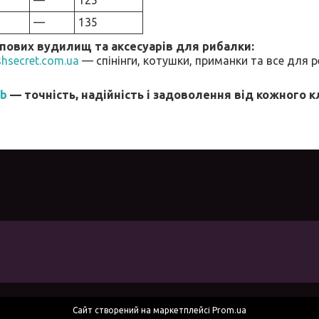
—
135
пових вудилищ та аксесуарів для рибалки:
shsecret.com.ua
— спінінги, котушки, приманки та все для 
Lb
— точність, надійність і задоволення від кожного 
Сайт створений на маркетплейсі
Prom.ua