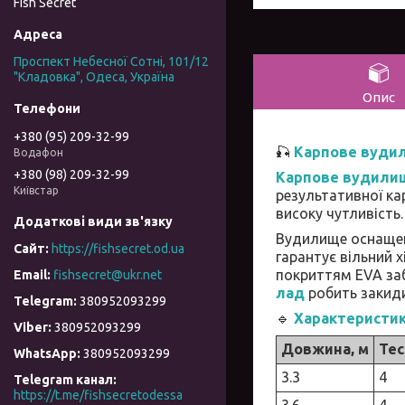
Fish Secret
Проспект Небесної Сотні, 101/12
"Кладовка", Одеса, Україна
Опис
+380 (95) 209-32-99
🎣
Карпове вудил
Водафон
+380 (98) 209-32-99
Карпове вудилищ
Київстар
результативної кар
високу чутливість.
Вудилище оснаще
https://fishsecret.od.ua
гарантує вільний х
покриттям EVA заб
fishsecret@ukr.net
лад
робить закид
380952093299
🔹
Характеристики
380952093299
Довжина, м
Тес
380952093299
3.3
4
Telegram канал
https://t.me/fishsecretodessa
3.6
4