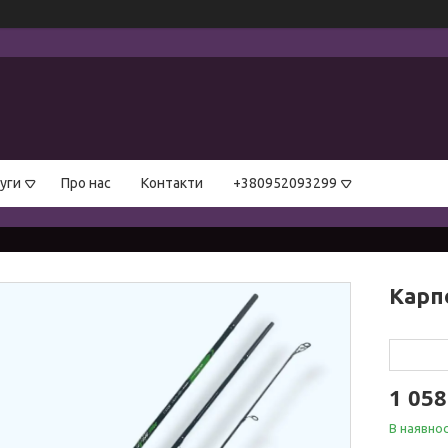
уги
Про нас
Контакти
+380952093299
Карп
1 058
В наявнос