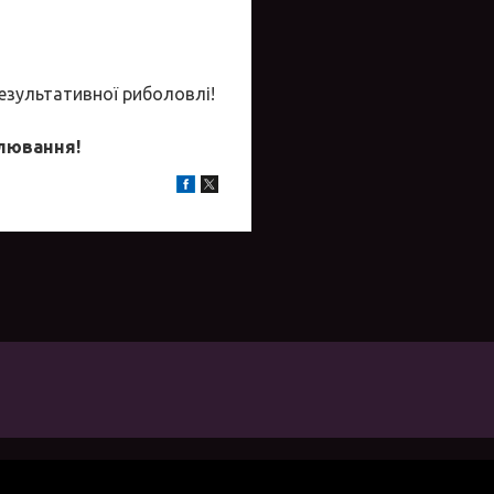
результативної риболовлі!
клювання!