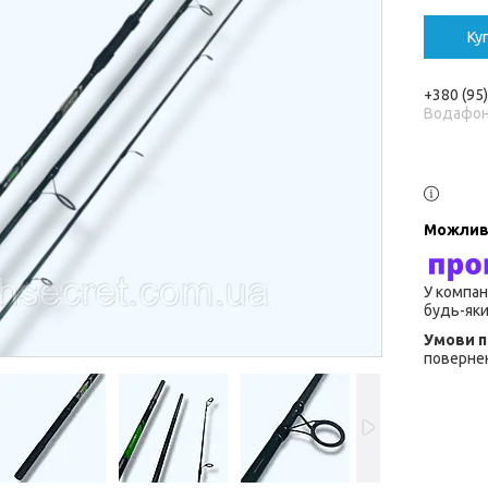
Ку
+380 (95
Водафо
У компан
будь-яки
повернен