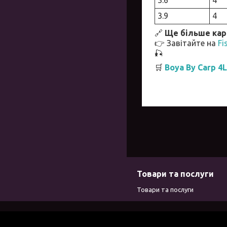
3.9
4
🔗
Ще більше кар
👉 Завітайте на
Fi
🎣
🛒
Boya By Carp 4
Товари та послуги
Товари та послуги