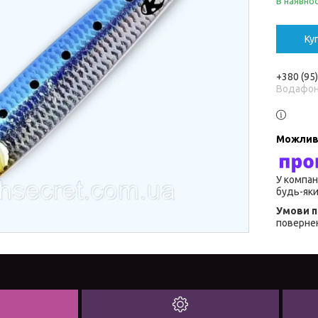
В наявнос
Ку
+380 (95
Водафо
У компан
будь-яки
повернен