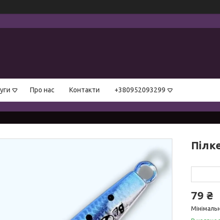
уги
Про нас
Контакти
+380952093299
Пілке
79 ₴
Мінімальн