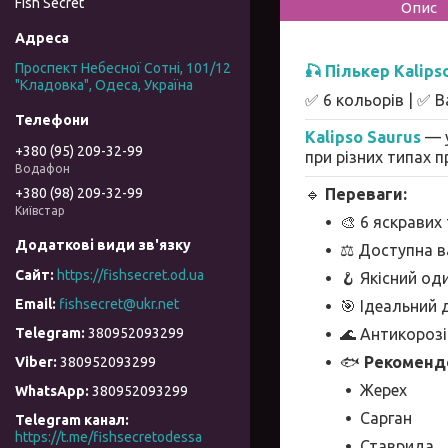
Fish Secret
Опис
Проспект Небесної Сотні, 101/12
🎣
Пількер Kalips
"Кладовка", Одеса, Україна
✅ 6 кольорів | ✅ Вага
Kalipso Saurus
— у
+380 (95) 209-32-99
при різних типах п
Водафон
🔹
Переваги:
+380 (98) 209-32-99
Київстар
🎨 6 яскравих
⚖️ Доступна ваг
https://fishsecret.od.ua
🪝 Якісний од
fishsecret@ukr.net
🎯 Ідеальний
🌊 Антикороз
380952093299
🐟
Рекоменд
380952093299
Жерех
380952093299
Сарган
Telegram канал
https://t.me/fishsecretodessa
Ставрида