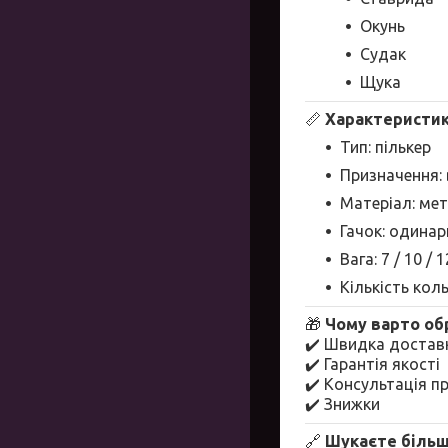
Окунь
Судак
Щука
📏
Характеристик
Тип: пількер
Призначення: 
Матеріал: ме
Гачок: одина
Вага: 7 / 10 / 1
Кількість кол
🎁
Чому варто обр
✔️ Швидка доставк
✔️ Гарантія якості
✔️ Консультація п
✔️ Знижки
🔗
Шукаєте більш