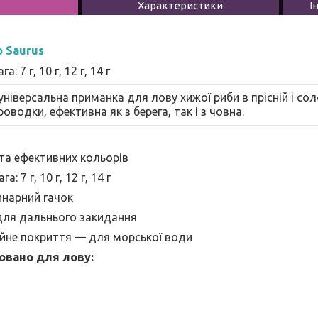
Характеристики
І
o Saurus
: 7 г, 10 г, 12 г, 14 г
ніверсальна приманка для лову хижої риби в прісній і со
роводки, ефективна як з берега, так і з човна.
 та ефективних кольорів
а: 7 г, 10 г, 12 г, 14 г
инарний гачок
 для дальнього закидання
ійне покриття — для морської води
овано для лову: