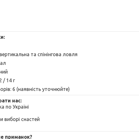
и:
вертикальна та спінінгова ловля
тал
рний
2 / 14 г
ьорів: 6 (наявність уточнюйте)
ати нас:
а по Україні
ри виборі снастей
е приманок?