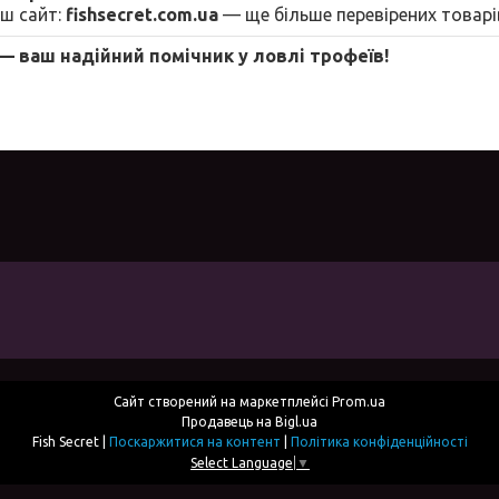
аш сайт:
fishsecret.com.ua
— ще більше перевірених товарі
— ваш надійний помічник у ловлі трофеїв!
Сайт створений на маркетплейсі
Prom.ua
Продавець на Bigl.ua
Fish Secret |
Поскаржитися на контент
|
Політика конфіденційності
Select Language
▼