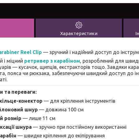
Характеристики
І
rabiner Reel Clip
— зручний і надійний доступ до інструм
й і міцний
ретривер з карабіном
, розроблений для швид
уарів — кусачок, щипців, екстракторів тощо. Завдяки кара
та, пояса чи рюкзака, забезпечуючи швидкий доступ до ін
аті.
и та переваги:
кільце-конектор
— для кріплення інструментів
йлоновий шнур
— довжина 100 см
й розмір
— лише 11 см
ксації шнура
— зручно при постійному використанні
арабін
— швидке кріплення до екіпірування