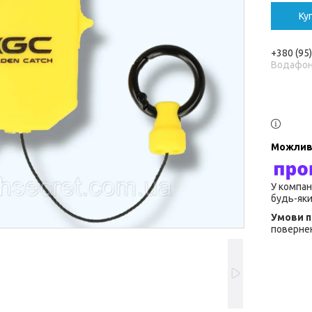
Ку
+380 (95
Водафо
У компан
будь-яки
повернен