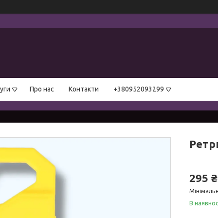
уги
Про нас
Контакти
+380952093299
Ретри
295 ₴
Мінімальн
В наявнос