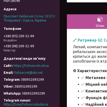
Fish Secret
Проспект Небесної Сотні, 101/12
"Кладовка", Одеса, Україна
Опис
+380 (95) 209-32-99
🔗
Ретривер GC Ca
Водафон
+380 (98) 209-32-99
Легкий, компактни
Київстар
рибальських аксес
кріпиться до жиле
запобігаючи їх втр
https://fishsecret.od.ua
⚙️
Характеристик
fishsecret@ukr.net
✅
Металеве 
380952093299
✅
Міцний не
380952093299
✅
Компактни
380952093299
✅
Функція фі
Telegram канал
✅
Надійний к
https://t.me/fishsecretodessa