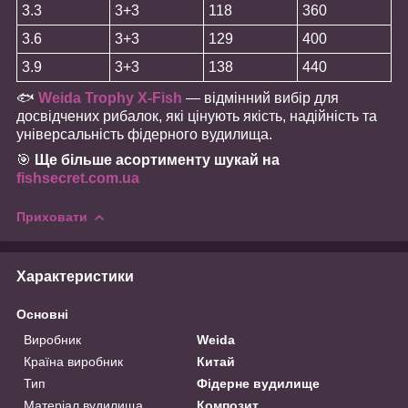
3.3
3+3
118
360
3.6
3+3
129
400
3.9
3+3
138
440
🐟
Weida Trophy X-Fish
— відмінний вибір для
досвідчених рибалок, які цінують якість, надійність та
універсальність фідерного вудилища.
🎯
Ще більше асортименту шукай на
fishsecret.com.ua
Приховати
Характеристики
Основні
Виробник
Weida
Країна виробник
Китай
Тип
Фідерне вудилище
Матеріал вудилища
Композит