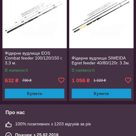
Фідерне вудлище EOS
Combat feeder 100/120/150 г.
Фідерне вудлище SIWEIDA
3,3 м.
Egret feeder 40/80/120г. 3.3м.
В наявності
В наявності
632
1 056
₴
₴
790 ₴
1 320 ₴
Купити
Купити
Про нас
100% позитивних з 1203 відгуків за рік
Працює з 25.02.2016