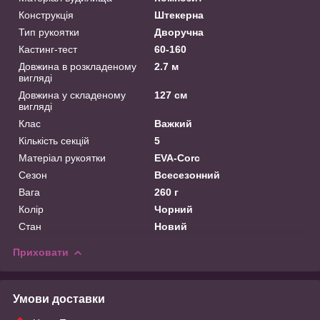
Конструкція
Штекерна
Тип рукоятки
Дворучна
Кастинг-тест
60-160
Довжина в розкладеному
2.7 м
вигляді
Довжина у складеному
127 см
вигляді
Клас
Важкий
Кількість секцій
5
Матеріал рукоятки
EVA-Corc
Сезон
Всесезонний
Вага
260 г
Колір
Чорний
Стан
Новий
Приховати
Умови доставки