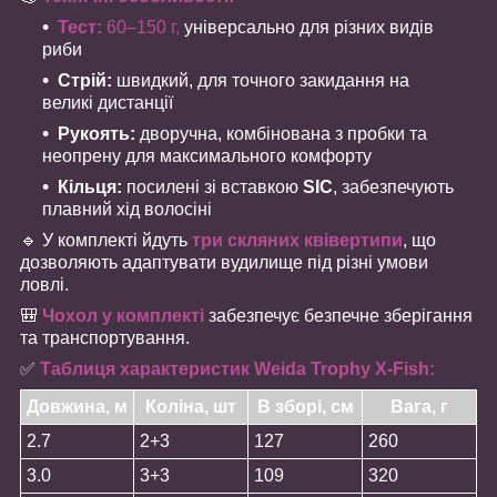
Тест:
60–150 г,
універсально для різних видів
риби
Стрій:
швидкий, для точного закидання на
великі дистанції
Рукоять:
дворучна, комбінована з пробки та
неопрену для максимального комфорту
Кільця:
посилені зі вставкою
SIC
, забезпечують
плавний хід волосіні
🔹 У комплекті йдуть
три скляних квівертипи
, що
дозволяють адаптувати вудилище під різні умови
ловлі.
🎒
Чохол у комплекті
забезпечує безпечне зберігання
та транспортування.
✅
Таблиця характеристик Weida Trophy X-Fish:
Довжина, м
Коліна, шт
В зборі, см
Вага, г
2.7
2+3
127
260
3.0
3+3
109
320