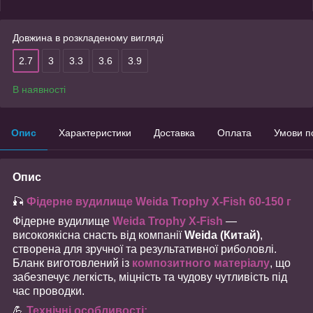
Довжина в розкладеному вигляді
2.7
3
3.3
3.6
3.9
В наявності
Опис
Характеристики
Доставка
Оплата
Умови п
Опис
🎣
Фідерне вудилище Weida Trophy X-Fish 60-150 г
Фідерне вудилище
Weida Trophy X-Fish
—
високоякісна снасть від компанії
Weida (Китай)
,
створена для зручної та результативної риболовлі.
Бланк виготовлений із
композитного матеріалу
, що
забезпечує легкість, міцність та чудову чутливість під
час проводки.
💪
Технічні особливості: