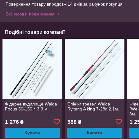
Повернення товару впродовж 14 днів за рахунок покупця
Всі умови повернення
Подібні товари компанії
Фідерне вудилище Weida
Спінінг тревел Weida
Фіде
Focus 50-150 г. 3.3 м.
Ryjteng A king 7-28г. 2.1м.
(Wei
3м.
1 276
588
1 2
₴
₴
Купити
Купити