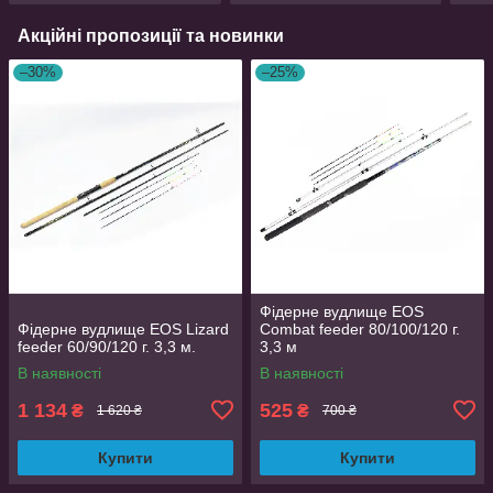
Акційні пропозиції та новинки
–30%
–25%
Фідерне вудлище EOS
Фідерне вудлище EOS Lizard
Combat feeder 80/100/120 г.
feeder 60/90/120 г. 3,3 м.
3,3 м
В наявності
В наявності
1 134
525
₴
₴
1 620 ₴
700 ₴
Купити
Купити