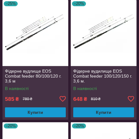
–25%
–20%
Фідерне вудлище EOS
Фідерне вудилище EOS
Combat feeder 80/100/120 г.
Combat feeder 100/120/150 г.
3,6 м
3,6 м.
В наявності
В наявності
585
648
₴
₴
780 ₴
810 ₴
Купити
Купити
–20%
–20%