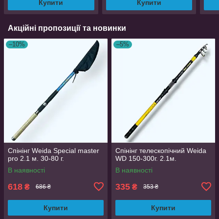
Купити
Купити
Акційні пропозиції та новинки
–10%
–5%
Спінінг Weida Special master
Спінінг телескопічний Weida
pro 2.1 м. 30-80 г.
WD 150-300г. 2.1м.
В наявності
В наявності
618
335
₴
₴
686 ₴
353 ₴
Купити
Купити