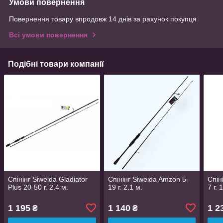
Умови повернення
Повернення товару впродовж 14 днів за рахунок покупця
Всі умови повернення
Подібні товари компанії
Спінінг Siweida Gladiator
Спінінг Siweida Amzon 5-
Спін
Plus 20-50 г. 2.4 м.
19 г. 2.1 м.
7 г. 
1 195
1 140
1 2
₴
₴