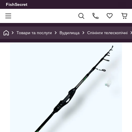
FishSecret
Товари та послуги
Вудилища
Спінінги телескопічні