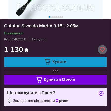
Спінінг Siweida Marlin 3-15г. 2.05м.
В наявності
Код: 2462210
Роздріб
1 130
₴
Купити
або
Купити з
Що таке купити з Пром?
Замовлення під захистом