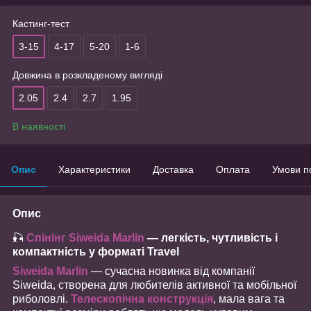
Кастинг-тест
3-15
4-17
5-20
1-6
Довжина в розкладеному вигляді
2.05
2.4
2.7
1.95
В наявності
Опис
Характеристики
Доставка
Оплата
Умови п
Опис
🎣
Спінінг Siweida Marlin
— легкість, чутливість і
компактність у форматі Travel
Siweida Marlin
— сучасна новинка від компанії
Siweida, створена для любителів активної та мобільної
риболовлі.
Телескопічна конструкція
, мала вага та