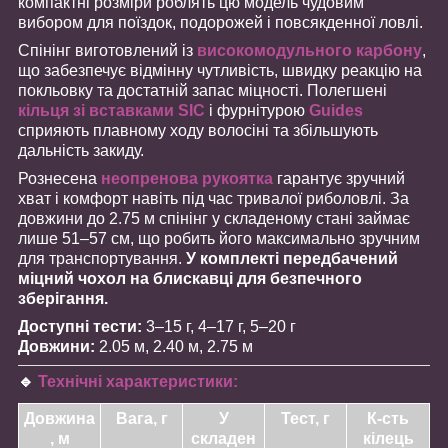
компактні розміри роблять цю модель чудовим
вибором для поїздок, подорожей і повсякденної ловлі.
Спінінг виготовлений із
високомодульного карбону
,
що забезпечує відмінну чутливість, швидку реакцію на
покльовку та достатній запас міцності. Полегшені
кільця зі вставками SIC
і фурнітурою
Guides
сприяють плавному ходу волосіні та збільшують
дальність закиду.
Рознесена
неопренова рукоятка
гарантує зручний
хват і комфорт навіть під час тривалої риболовлі. За
довжини до 2.75 м спінінг у складеному стані займає
лише 51–57 см, що робить його максимально зручним
для транспортування.
У комплекті передбачений
міцний чохол на блискавці для безпечного
зберігання.
Доступні тести:
3–15 г, 4–17 г, 5–20 г
Довжини:
2.05 м, 2.40 м, 2.75 м
🔹
Технічні характеристики:
Довжина
Вага, г
У
Тест, г
К-сть
, м
складен
кілець