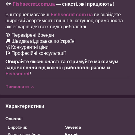
🐟
Fishsecret.com.ua
— снасті, які працюють!
В інтернет-магазині
Fishsecret.com.ua
ви знайдете
широкий асортимент спінінгів, котушок, приманок та
аксесуарів для всіх видів риболовлі.
🎯 Перевірені бренди
🚚 Швидка відправка по Україні
💰 Конкурентні ціни
🎣 Професійні консультації
Обирайте якісні снасті та отримуйте максимум
задоволення від кожної риболовлі разом із
Fishsecret
!
Приховати
Характеристики
Основні
Виробник
Siweida
Країна виробник
Китай