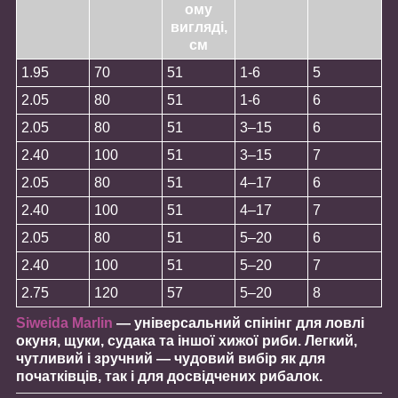
ому
вигляді,
см
1.95
70
51
1-6
5
2.05
80
51
1-6
6
2.05
80
51
3–15
6
2.40
100
51
3–15
7
2.05
80
51
4–17
6
2.40
100
51
4–17
7
2.05
80
51
5–20
6
2.40
100
51
5–20
7
2.75
120
57
5–20
8
Siweida Marlin
— універсальний спінінг для ловлі
окуня, щуки, судака та іншої хижої риби. Легкий,
чутливий і зручний — чудовий вибір як для
початківців, так і для досвідчених рибалок.