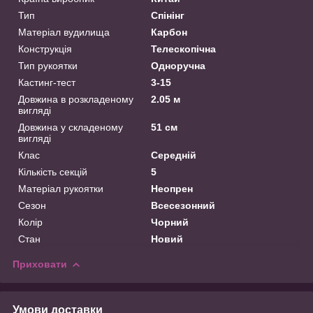
Тип
Спінінг
Матеріал вудилища
Карбон
Конструкція
Телескопічна
Тип рукоятки
Одноручна
Кастинг-тест
3-15
Довжина в розкладеному
2.05 м
вигляді
Довжина у складеному
51 см
вигляді
Клас
Середній
Кількість секцій
5
Матеріал рукоятки
Неопрен
Сезон
Всесезонний
Колір
Чорний
Стан
Новий
Приховати
Умови доставки