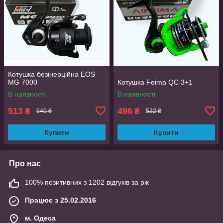
Котушка безінерційна EOS
MG 7000
Котушка Feima QC 3+1
В наявності
В наявності
513
496
₴
₴
540 ₴
522 ₴
Купити
Купити
Про нас
100% позитивних з 1202 відгуків за рік
Працює з 25.02.2016
м. Одеса