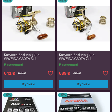
–5%
–5%
Котушка безінерційна
Котушка безінерційна
SIWEIDA C30FA 5+1
SIWEIDA C30FA 7+1
В наявності
В наявності
641
689
₴
₴
675 ₴
725 ₴
Купити
Купити
–5%
–5%