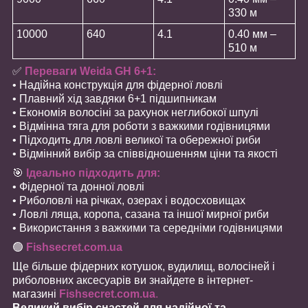
330 м
10000
640
4.1
0.40 мм –
510 м
✅
Переваги Weida GH 6+1:
• Надійна конструкція для фідерної ловлі
• Плавний хід завдяки 6+1 підшипникам
• Економія волосіні за рахунок неглибокої шпулі
• Відмінна тяга для роботи з важкими годівницями
• Підходить для ловлі великої та обережної риби
• Відмінний вибір за співвідношенням ціни та якості
🎯
Ідеально підходить для:
• Фідерної та донної ловлі
• Риболовлі на річках, озерах і водосховищах
• Ловлі ляща, коропа, сазана та іншої мирної риби
• Використання з важкими та середніми годівницями
🟢
Fishsecret.com.ua
Ще більше фідерних котушок, вудилищ, волосіней і
риболовних аксесуарів ви знайдете в інтернет-
магазині
Fishsecret.com.ua
.
Великий вибір снастей для надійної та