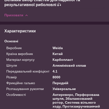
результативної риболовлі
🎣
Приховати
Характеристики
Основні
Виробник
Weida
Країна виробник
Китай
Матеріал корпусу
Карбопласт
Шпуля
Алюмінієвий сплав
Передавальний коефіцієнт
4.1
Розмір
8000
Фрикційне гальмо
Передній
Розташування рукоятки
Універсальне
Особливості
Антиреверс, Перфорована
шпуля, Збалансований
ротор, Система вільного
ходу, Протизакручиваючий