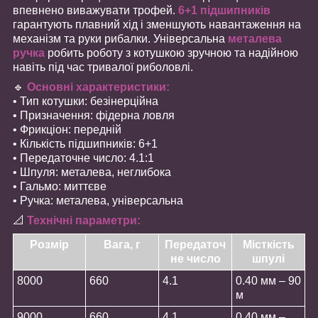
впевнено виважувати трофей.
6+1 підшипників
гарантують плавний хід і зменшують навантаження на
механізм та руки рибалки. Універсальна
металева
ручка
робить роботу з котушкою зручною та надійною
навіть під час тривалої риболовлі.
🔹
Основні характеристики:
• Тип котушки: безінерційна
• Призначення: фідерна ловля
• Фрикціон: передній
• Кількість підшипників: 6+1
• Передаточне число: 4.1:1
• Шпуля: металева, неглибока
• Гальмо: миттєве
• Ручка: металева, універсальна
📐
Технічні параметри:
Розмір
Вага, г
Передаточ
Місткість
не число
шпулі
8000
660
4.1
0.40 мм – 90
м
9000
660
4.1
0.40 мм –