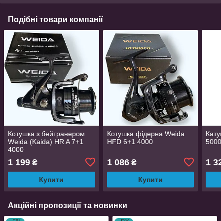
Подібні товари компанії
Котушка з бейтранером
Котушка фідерна Weida
Кат
Weida (Kaida) HR A 7+1
HFD 6+1 4000
500
4000
1 199
1 086
1 3
₴
₴
Купити
Купити
Акційні пропозиції та новинки