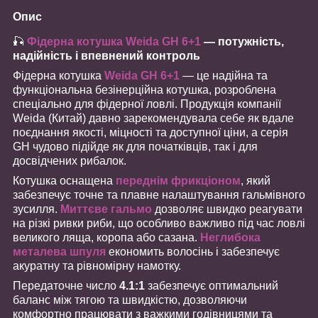
Опис
🎣
Фідерна котушка Weida GH 6+1
— потужність,
надійність і впевнений контроль
Фідерна котушка
Weida GH 6+1
— це надійна та
функціональна безінерційна котушка, розроблена
спеціально для фідерної ловлі. Продукція компанії
Weida (Китай) давно зарекомендувала себе як вдале
поєднання якості, міцності та доступної ціни, а серія
GH чудово підійде як для початківців, так і для
досвідчених рибалок.
Котушка оснащена
переднім фрикціоном
, який
забезпечує точне та плавне налаштування гальмівного
зусилля.
Миттєве гальмо
дозволяє швидко реагувати
на різкі ривки риби, що особливо важливо під час ловлі
великого ляща, коропа або сазана.
Неглибока
металева шпуля
економить волосінь і забезпечує
акуратну та рівномірну намотку.
Передаточне число
4.1:1
забезпечує оптимальний
баланс між тягою та швидкістю, дозволяючи
комфортно працювати з важкими годівницями та