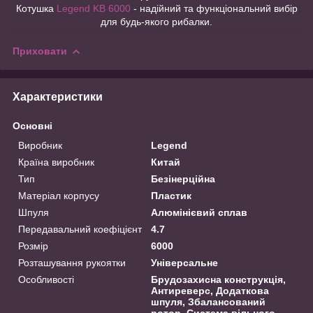
Котушка
Legend KB 6000
- надійний та функціональний вибір
для будь-якого рибалки.
Приховати
Характеристики
Основні
Виробник
Legend
Країна виробник
Китай
Тип
Безінерційна
Матеріал корпусу
Пластик
Шпуля
Алюмінієвий сплав
Передавальний коефіцієнт
4.7
Розмір
6000
Розташування рукоятки
Універсальне
Особливості
Брудозахисна конструкція,
Антиреверс, Додаткова
шпуля, Збалансований
ротор, Система вільного