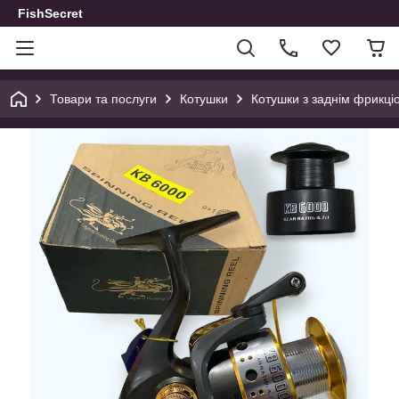
FishSecret
Товари та послуги
Котушки
Котушки з заднім фрикці