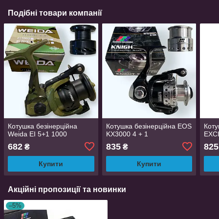
Подібні товари компанії
Котушка безінерційна
Котушка безінерційна EOS
Коту
Weida EI 5+1 1000
KX3000 4 + 1
EXCI
682
835
825
₴
₴
Купити
Купити
Акційні пропозиції та новинки
–5%