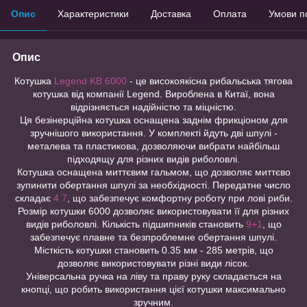
Опис
Характеристики
Доставка
Оплата
Умови п
Опис
Котушка
Legend KB 6000
- це високоякісна рибальська тягова
котушка від компанії Legend. Вироблена в Китаї, вона
відрізняється надійністю та міцністю.
Ця безінерційна котушка оснащена заднім фрикціоном для
зручнішого використання. У комплекті йдуть дві шпулі -
металева та пластикова, дозволяючи вибрати найбільш
підходящу для різних видів риболовлі.
Котушка оснащена миттєвим гальмом, що дозволяє миттєво
зупинити обертання шпулі за необхідності. Передатне число
складає
4.7
, що забезпечує комфортну роботу при лові риби.
Розмір котушки 6000 дозволяє використовувати її для різних
видів риболовлі. Кількість підшипників становить
9+1
, що
забезпечує плавне та безпроблемне обертання шпулі.
Місткість котушки становить 0.35 мм - 285 метрів, що
дозволяє використовувати різні види лісок.
Універсальна ручка на ліву та праву руку складається на
кнопці, що робить використання цієї котушки максимально
зручним.