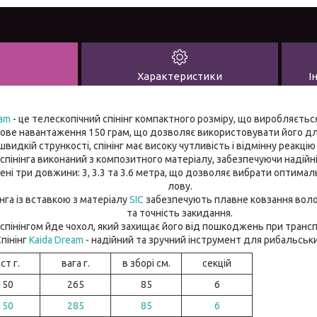
Характеристики
І
eam
- це телескопічний спінінг компактного розміру, що виробляється
тове навантаження 150 грам, що дозволяє використовувати його для
видкій стрункості, спінінг має високу чутливість і відмінну реакці
спінінга виконаний з композитного матеріалу, забезпечуючи надійні
лені три довжини: 3, 3.3 та 3.6 метра, що дозволяє вибрати оптимал
лову.
інга із вставкою з матеріалу
SIC
забезпечують плавне ковзання воло
та точність закидання.
 спінінгом йде чохол, який захищає його від пошкоджень при транспо
пінінг
Kaida Dream
- надійний та зручний інструмент для рибальськи
ст г.
вага г.
в зборі см.
секцій
150
265
85
6
150
285
85
6