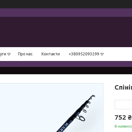
уги
Про нас
Контакти
+380952093299
Спіні
752 ₴
В наявнос