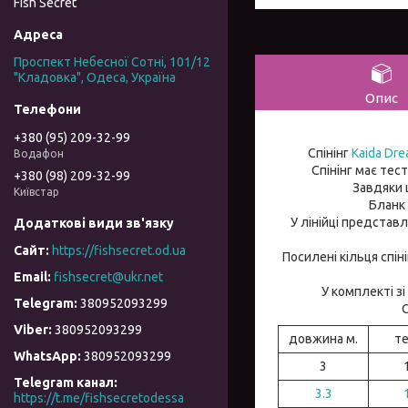
Fish Secret
Проспект Небесної Сотні, 101/12
"Кладовка", Одеса, Україна
Опис
+380 (95) 209-32-99
Спінінг
Kaida Dr
Водафон
Спінінг має тес
+380 (98) 209-32-99
Завдяки ш
Київстар
Бланк 
У лінійці представ
https://fishsecret.od.ua
Посилені кільця спін
fishsecret@ukr.net
У комплекті зі
380952093299
С
380952093299
довжина м.
те
380952093299
3
Telegram канал
3.3
https://t.me/fishsecretodessa