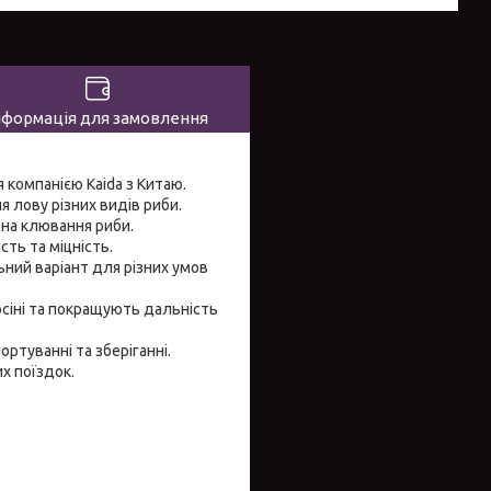
нформація для замовлення
 компанією Kaida з Китаю.
 лову різних видів риби.
ю на клювання риби.
сть та міцність.
ьний варіант для різних умов
сіні та покращують дальність
ртуванні та зберіганні.
х поїздок.