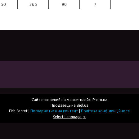
150
365
90
7
Сайт створений на маркетплейсі
Prom.ua
Продавець на Bigl.ua
Fish Secret |
Поскаржитися на контент
|
Політика конфіденційності
Select Language
▼