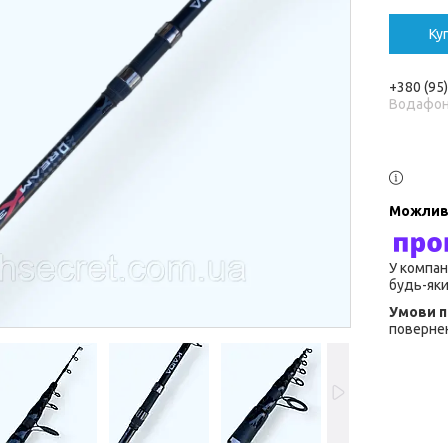
Ку
+380 (95
Водафо
У компан
будь-яки
повернен