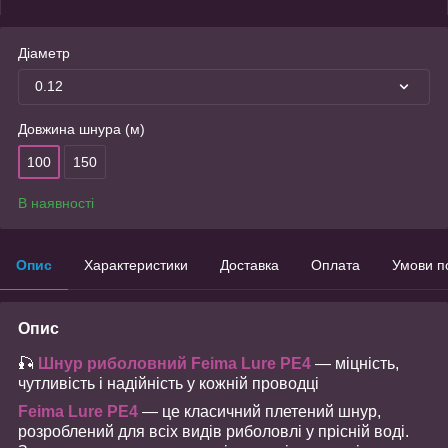
Діаметр
0.12
Довжина шнура (м)
100
150
В наявності
Опис
Характеристики
Доставка
Оплата
Умови п
Опис
🎣
Шнур риболовний Feima Lure PE4
— міцність,
чутливість і надійність у кожній проводці
Feima Lure PE4
— це класичний плетений шнур,
розроблений для всіх видів риболовлі у прісній воді.