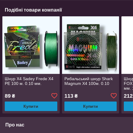
Подібні товари компанії
Шнур X4 Sadey Frede X4
Рибальський шнур Shark
Шнур
PE 100 м. 0.10 мм.
Magnum X4 100м. 0.10
FOX 
мм. 1
89
113
212
₴
₴
Купити
Купити
Про нас