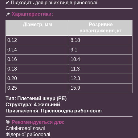
✔ Підходить для різних видів риболовлі
📌
Характеристики:
Діаметр, мм
Розривне
навантаження, кг
0.12
8.18
0.14
9.1
0.16
10.4
0.18
11.3
0.20
12.3
0.25
15.9
Тип: Плетений шнур (PE)
Структура: 4-жильний
Призначення: Прісноводна риболовля
🎯
Рекомендується для:
Спінінгової ловлі
Фідерної риболовлі