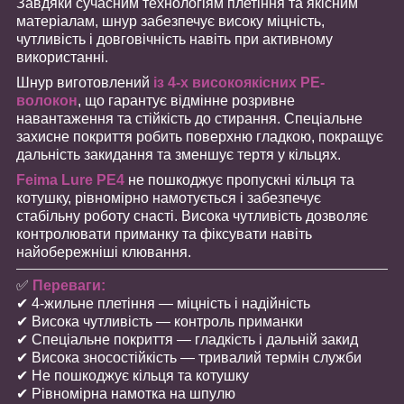
Завдяки сучасним технологіям плетіння та якісним
матеріалам, шнур забезпечує високу міцність,
чутливість і довговічність навіть при активному
використанні.
Шнур виготовлений
із 4-х високоякісних PE-
волокон
, що гарантує відмінне розривне
навантаження та стійкість до стирання. Спеціальне
захисне покриття робить поверхню гладкою, покращує
дальність закидання та зменшує тертя у кільцях.
Feima Lure PE4
не пошкоджує пропускні кільця та
котушку, рівномірно намотується і забезпечує
стабільну роботу снасті. Висока чутливість дозволяє
контролювати приманку та фіксувати навіть
найобережніші клювання.
✅
Переваги:
✔ 4-жильне плетіння — міцність і надійність
✔ Висока чутливість — контроль приманки
✔ Спеціальне покриття — гладкість і дальній закид
✔ Висока зносостійкість — тривалий термін служби
✔ Не пошкоджує кільця та котушку
✔ Рівномірна намотка на шпулю