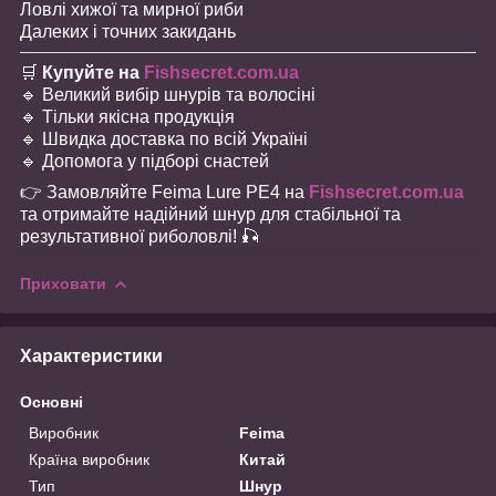
Ловлі хижої та мирної риби
Далеких і точних закидань
🛒
Купуйте на
Fishsecret.com.ua
🔹 Великий вибір шнурів та волосіні
🔹 Тільки якісна продукція
🔹 Швидка доставка по всій Україні
🔹 Допомога у підборі снастей
👉 Замовляйте Feima Lure PE4 на
Fishsecret.com.ua
та отримайте надійний шнур для стабільної та
результативної риболовлі! 🎣
Приховати
Характеристики
Основні
Виробник
Feima
Країна виробник
Китай
Тип
Шнур