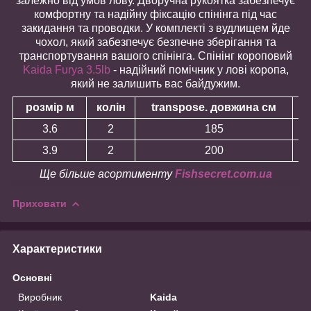
залежно від умов лову. Дворучна рукоятка забезпечує
комфортну та надійну фіксацію спінінга під час
закидання та проводки. У комплекті з вудлищем йде
чохол, який забезпечує безпечне зберігання та
транспортування вашого спінінга. Спінінг короповий
Kaida Furya 3.5lb
- надійний помічник у лові коропа,
який не залишить вас байдужим.
розмір м
колін
transpose. довжина см
т
3.6
2
185
3.9
2
200
Ще більше асортименту
Fishsecret.com.ua
Приховати
Характеристики
Основні
Виробник
Kaida