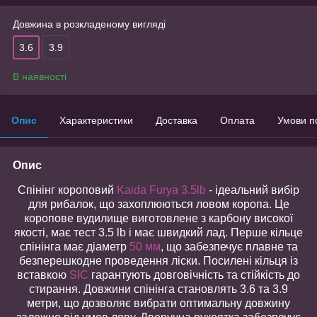
Довжина в розкладеному вигляді
3.6
3.9
В наявності
Опис
Характеристики
Доставка
Оплата
Умови п
Опис
Спінінг короповий
Kaida Furya 3.5lb
- ідеальний вибір
для рибалок, що захоплюються ловом коропа. Це
коропове вудилище виготовлене з карбону високої
якості, має тест 3.5 lb і має швидкий лад. Перше кільце
спінінга має діаметр
50 мм
, що забезпечує плавне та
безперешкодне проведення ліски. Посилені кільця із
вставкою
SIC
гарантують довговічність та стійкість до
стирання. Довжини спінінга становлять 3.6 та 3.9
метри, що дозволяє вибрати оптимальну довжину