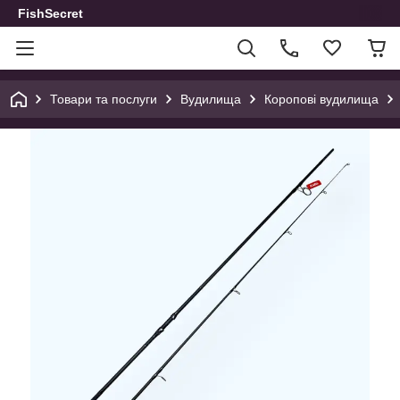
FishSecret
Товари та послуги
Вудилища
Коропові вудилища