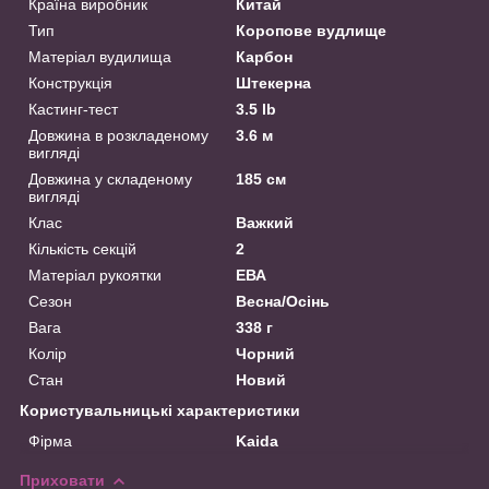
Країна виробник
Китай
Тип
Коропове вудлище
Матеріал вудилища
Карбон
Конструкція
Штекерна
Кастинг-тест
3.5 lb
Довжина в розкладеному
3.6 м
вигляді
Довжина у складеному
185 см
вигляді
Клас
Важкий
Кількість секцій
2
Матеріал рукоятки
ЕВА
Сезон
Весна/Осінь
Вага
338 г
Колір
Чорний
Стан
Новий
Користувальницькі характеристики
Фірма
Kaida
Приховати