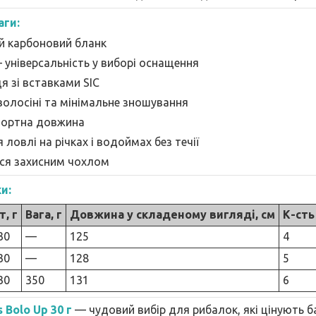
аги:
ий карбоновий бланк
— універсальність у виборі оснащення
ця зі вставками SIC
волосіні та мінімальне зношування
портна довжина
 ловлі на річках і водоймах без течії
ся захисним чохлом
и:
т, г
Вага, г
Довжина у складеному вигляді, см
К-сть
30
—
125
4
30
—
128
5
30
350
131
6
 Bolo Up 30 г
— чудовий вибір для рибалок, які цінують ба