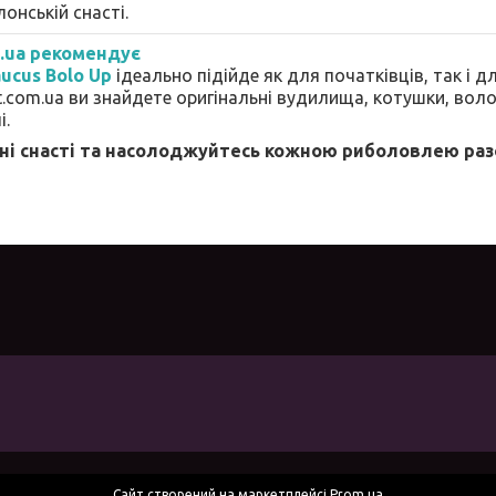
лонській снасті.
m.ua рекомендує
aucus Bolo Up
ідеально підійде як для початківців, так і д
t.com.ua ви знайдете оригінальні вудилища, котушки, воло
і.
ні снасті та насолоджуйтесь кожною риболовлею раз
Сайт створений на маркетплейсі
Prom.ua