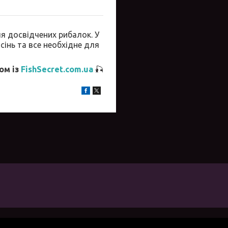
ля досвідчених рибалок. У
сінь та все необхідне для
ом із
FishSecret.com.ua
🎣