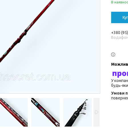
В наявнос
Ку
+380 (95
Водафо
У компан
будь-яки
повернен