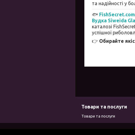
та надійності у бо
🐟
FishSecret.co
Вудка Siweida Gl
каталозі FishSecre
успішної риболовл
👉
Обирайте якіс
Товари та послуги
Товари та послуги