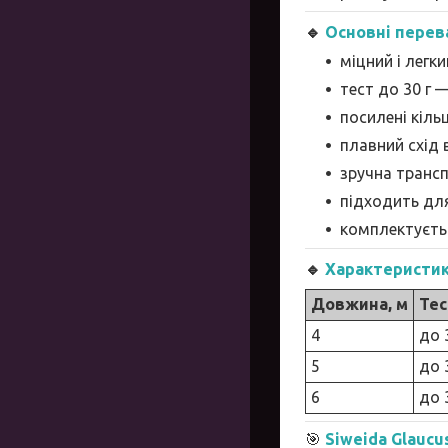
🔹
Основні перев
міцний і легк
тест до 30 г 
посилені кіль
плавний схід 
зручна транс
підходить для
комплектуєть
🔹
Характеристик
Довжина, м
Тес
4
до 
5
до 
6
до 
🎯
Siweida Glaucus