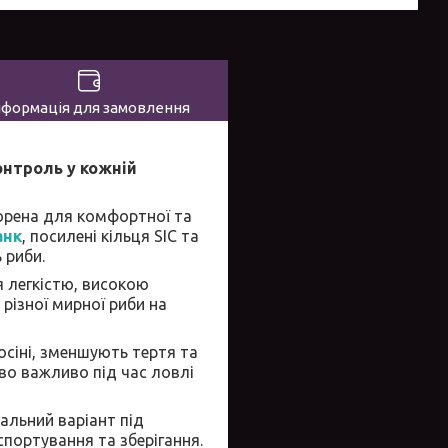
нформація для замовлення
контроль у кожній
ворена для комфортної та
анк
, посилені кільця SIC та
 риби.
я легкістю, високою
 різної мирної риби на
осіні, зменшують тертя та
во важливо під час ловлі
альний варіант під
портування та зберігання.