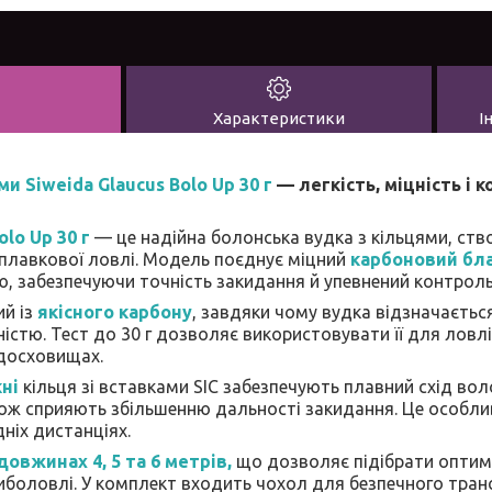
Характеристики
І
ми Siweida Glaucus Bolo Up 30 г
— легкість, міцність і 
olo Up 30 г
— це надійна болонська вудка з кільцями, ст
плавкової ловлі. Модель поєднує міцний
карбоновий бл
ю, забезпечуючи точність закидання й упевнений контроль
ий із
якісного карбону
, завдяки чому вудка відзначаєтьс
істю. Тест до 30 г дозволяє використовувати її для ловлі
одосховищах.
кні
кільця зі вставками SIC забезпечують плавний схід вол
ож сприяють збільшенню дальності закидання. Це особли
дніх дистанціях.
довжинах 4, 5 та 6 метрів,
що дозволяє підібрати оптим
иболовлі. У комплект входить чохол для безпечного транс