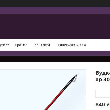
уги
Про нас
Контакти
+380952093299
Вудка
up 30
840 ₴