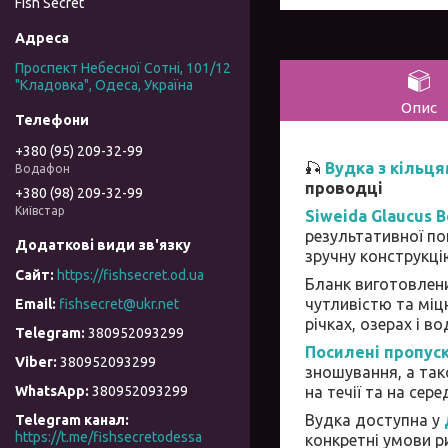
Fish Secret
Проспект Небесної Сотні, 101/12
"Кладовка", Одеса, Україна
Опис
+380 (95) 209-32-99
🎣
Вудка з кільця
Водафон
проводці
+380 (98) 209-32-99
Київстар
Siweida Glaucus B
результативної по
зручну конструкці
https://fishsecret.od.ua
Бланк виготовлен
чутливістю та міцн
fishsecret@ukr.net
річках, озерах і в
380952093299
Посилені пропус
380952093299
зношування, а так
на течії та на сере
380952093299
Вудка доступна у
Telegram канал
https://t.me/fishsecretodessa
конкретні умови р