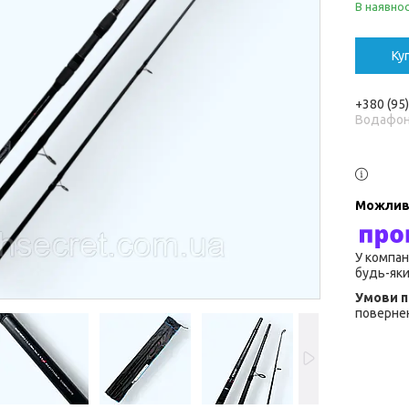
В наявнос
Ку
+380 (95
Водафо
У компан
будь-яки
повернен