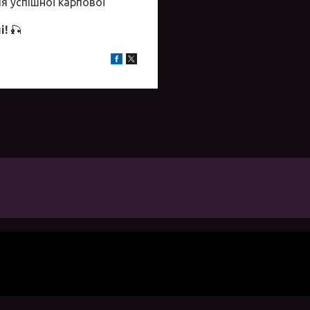
ля успішної карпової
і!
🎣