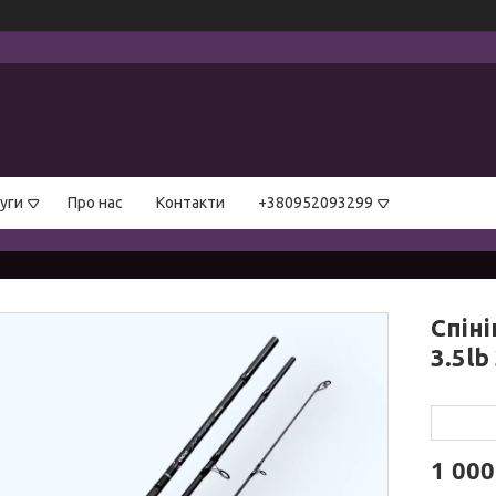
уги
Про нас
Контакти
+380952093299
Спіні
3.5lb 
1 000