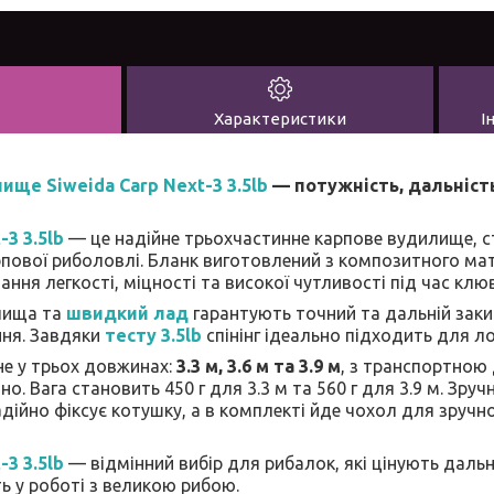
Характеристики
І
ще Siweida Carp Next-3 3.5lb
— потужність, дальність
-3 3.5lb
— це надійне трьохчастинне карпове вудилище, с
пової риболовлі. Бланк виготовлений з композитного мат
ння легкості, міцності та високої чутливості під час клю
лища та
швидкий лад
гарантують точний та дальній заки
ння. Завдяки
тесту 3.5lb
спінінг ідеально підходить для ло
е у трьох довжинах:
3.3 м, 3.6 м та 3.9 м
, з транспортною
но. Вага становить 450 г для 3.3 м та 560 г для 3.9 м. Зру
ійно фіксує котушку, а в комплекті йде чохол для зручно
-3 3.5lb
— відмінний вибір для рибалок, які цінують дальн
ть у роботі з великою рибою.