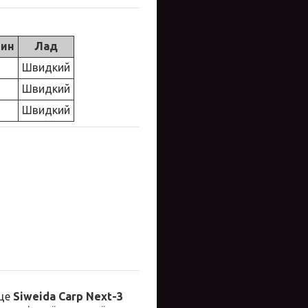
тин
Лад
Швидкий
Швидкий
Швидкий
ище
Siweida Carp Next-3