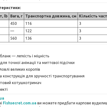
ктеристики:
т, lb
Вага, г
Транспортна довжина, см
Кількість час
450
116
3
—
122
3
560
136
3
ланк — легкість і міцність
ля точної анімації та миттєвої підсічки
ловлі великих коропів
а конструкція для зручності транспортування
нтовий котушкотримач
екті
.ua
ні
Fishsecret.com.ua
ви можете придбати карпове вудил