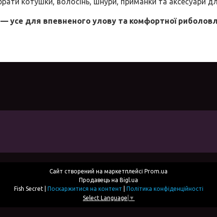
ібрати котушки, волосінь, шнури, приманки та аксесуари д
— усе для впевненого улову та комфортної риболовл
Сайт створений на маркетплейсі
Prom.ua
Продавець на Bigl.ua
Fish Secret |
Поскаржитися на контент
|
Політика конфіденційності
Select Language
▼