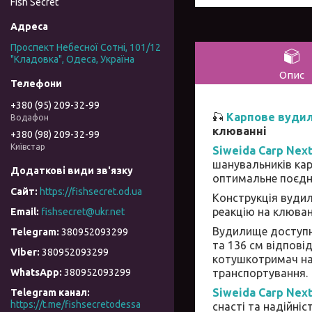
Fish Secret
Проспект Небесної Сотні, 101/12
"Кладовка", Одеса, Україна
Опис
+380 (95) 209-32-99
🎣
Карпове вудили
Водафон
клюванні
+380 (98) 209-32-99
Київстар
Siweida Carp Next
шанувальників кар
оптимальне поєдна
https://fishsecret.od.ua
Конструкція вуди
реакцію на клюва
fishsecret@ukr.net
Вудилище доступн
380952093299
та 136 см відповід
380952093299
котушкотримач над
транспортування.
380952093299
Siweida Carp Next
Telegram канал
https://t.me/fishsecretodessa
снасті та надійніс