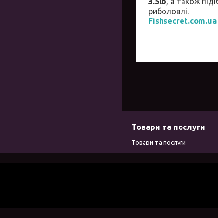
3.5lb
, а також під
риболовлі.
Fishsecret.com.ua
Товари та послуги
Товари та послуги