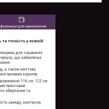
нформація для замовлення
 та точність у кожній
творене для справжніх
еріалу, що забезпечує
вання.
д, а також миттєву
влі великих коропів.
 довжиною 116 см, 122 см
чний гвинтовий
го зберігання та
ість закиду, контроль