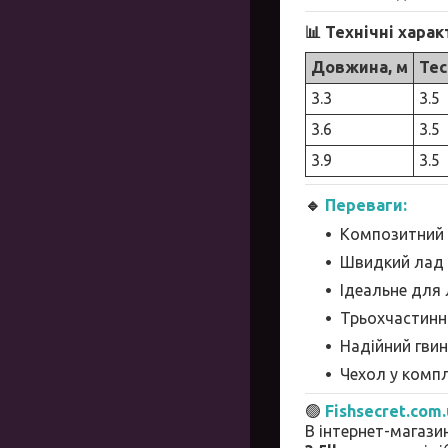
📊 Технічні хара
Довжина, м
Тес
3.3
3.5
3.6
3.5
3.9
3.5
🔹
Переваги:
Композитний б
Швидкий лад д
Ідеальне для 
Трьохчастинн
Надійний гви
Чехол у компл
🟢
Fishsecret.com
В інтернет-магази