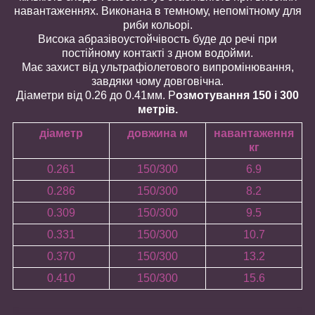
навантаженнях. Виконана в темному, непомітному для
риби кольорі.
Висока абразівоустойчівость буде до речі при
постійному контакті з дном водойми.
Має захист від ультрафіолетового випромінювання,
завдяки чому довговічна.
Діаметри від 0.26 до 0.41мм. Р
озмотування 150 і 300
метрів.
діаметр
довжина м
навантаження
кг
0.261
150/300
6.9
0.286
150/300
8.2
0.309
150/300
9.5
0.331
150/300
10.7
0.370
150/300
13.2
0.410
150/300
15.6