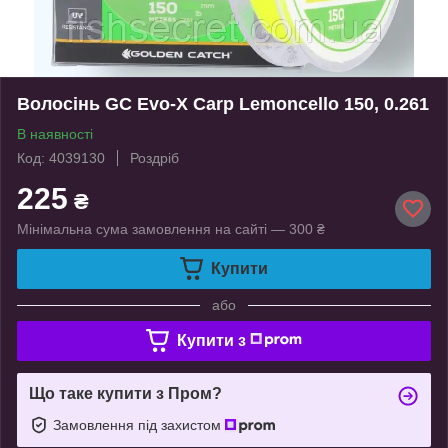
Волосінь GC Evo-X Carp Lemoncello 150, 0.261
В наявності
Код: 4039130
Роздріб
225
₴
Мінімальна сума замовлення на сайті — 300 ₴
Купити
або
Купити з
Що таке купити з Пром?
Замовлення під захистом