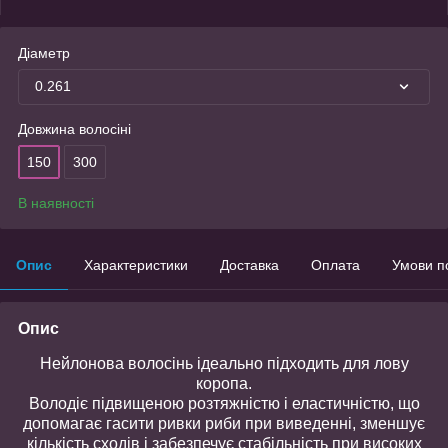
Діаметр
0.261
Довжина волосіні
150
300
В наявності
Опис
Характеристики
Доставка
Оплата
Умови п
Опис
Нейлонова волосінь ідеально підходить для лову
коропа.
Володіє підвищеною розтяжністю і еластичністю, що
допомагає гасити ривки риби при виведенні, зменшує
кількість сходів і забезпечує стабільність при високих