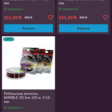
мм.
мм.
В наявності
В наявності
211,20
211,20
₴
₴
352 ₴
352 ₴
Купити
Купити
–40%
Рибальська волосінь
MARBLE 3D line 100 м. 0.16
мм.
В наявності