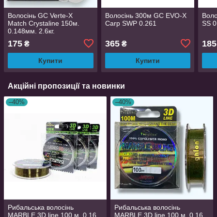
Волосінь GC Verte-X
Волосінь 300м GC EVO-X
Воло
Match Crystaline 150м.
Carp SWP 0.261
SS 0
0.148мм. 2.6кг.
175
365
185
₴
₴
Купити
Купити
Акційні пропозиції та новинки
–40%
–40%
Рибальська волосінь
Рибальська волосінь
MARBLE 3D line 100 м. 0.16
MARBLE 3D line 100 м. 0.16