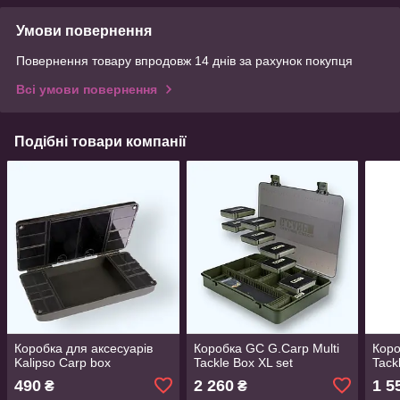
Умови повернення
Повернення товару впродовж 14 днів за рахунок покупця
Всі умови повернення
Подібні товари компанії
Коробка для аксесуарів
Коробка GC G.Carp Multi
Коро
Kalipso Carp box
Tackle Box XL set
Tack
490
2 260
1 5
₴
₴