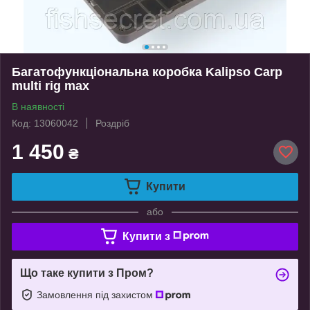
Багатофункціональна коробка Kalipso Carp
multi rig max
В наявності
Код: 13060042
Роздріб
1 450
₴
Купити
або
Купити з
Що таке купити з Пром?
Замовлення під захистом