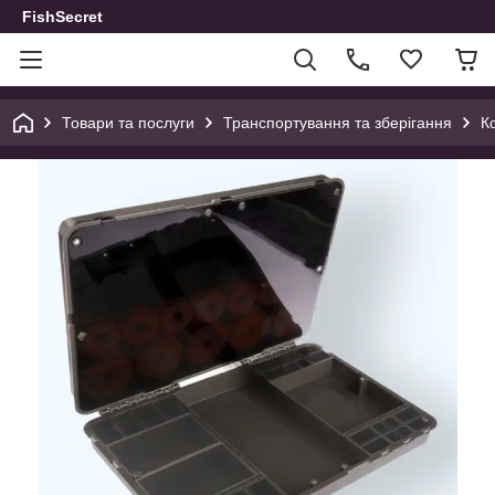
FishSecret
Товари та послуги
Транспортування та зберігання
К