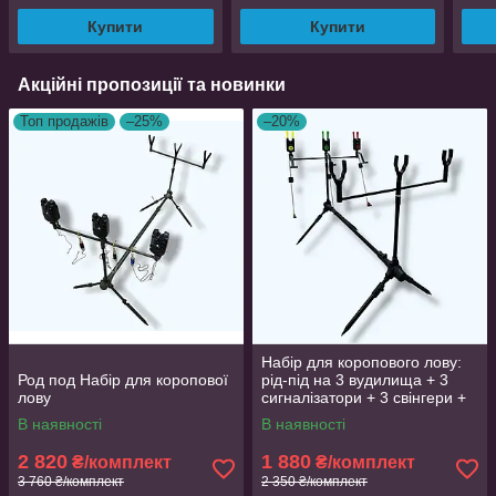
Купити
Купити
Акційні пропозиції та новинки
Топ продажів
–25%
–20%
Набір для коропового лову:
Род под Набір для коропової
рід-під на 3 вудилища + 3
лову
сигналізатори + 3 свінгери +
чохол
В наявності
В наявності
2 820
1 880
₴/комплект
₴/комплект
3 760 ₴/комплект
2 350 ₴/комплект