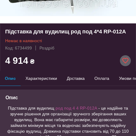
Підставка для вудилищ род под 4*4 RP-012А
Немає в наявності
Код: 6734499
Роздріб
4 914
₴
Опис
Характеристики
Доставка
Оплата
Умови п
Опис
Підставка для вудилищ
род под 4 4 RP-012А
- це надійне та
зручне рішення для організації зручного зберігання ваших
вудилищ. Вона має габаритні розміри, які дозволяють
займати мінімум місця та водночас забезпечують надійну
фіксацію вудлищ. Довжина підставки становить від 70 до 110