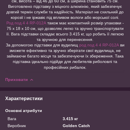
см, висота – від 46 до 60 см, а ширина становить 75 см.
Виготовлено підставку з міцного алюмінію, який забезпечує
довгий термін служби та надійність. Матеріал не схильний до
корозії і не іржавіє під впливом вологи або морської солі.
Род под 4 4 RP-012А
також має компактний розмір упаковки -
75 х 18 х 10 см, що дозволяє легко та зручно транспортувати
її. Вага підставки складає всього 3.415 кг, що робить її легкою
та зручною для перенесення.
За допомогою підставки для вудилищ
род под 4 4 RP-012А
ви
зможете ефективно та зручно зберігати свої вудилища, не
займаючи багато місця та забезпечуючи їх збереження. Така
підставка ідеально підійде для любителів риболовлі та
професійних рибалок.
Приховати
Характеристики
Основні атрибути
Вага
3.415 кг
Виробник
Golden Catch