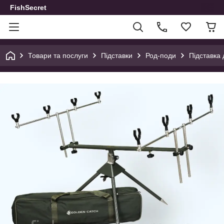
FishSecret
Товари та послуги
Підставки
Род-поди
Підставка