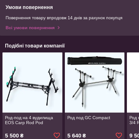
Умови повернення
Повернення товару впродовж 14 днів за рахунок покупця
Всі умови повернення
Подібні товари компанії
Род-под на 4 вудилища
Род под GC Compact
Род 
EOS Carp Rod Pod
3/4 
5 500
5 640
9 5
₴
₴