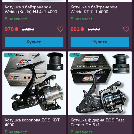
Котушка з байтранером
Котушка з байтранером
Weida (Kaida) HJ 4+1 4000
Weida KT 7+1 4000
В наявності
В наявності
978
991
₴
₴
1 029 ₴
1 043 ₴
Купити
Купити
–5%
–5%
Котушка коропова EOS KDT
Котушка фідерна EOS Fast
4000
Feeder DH 5+1
В наявності
В наявності