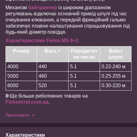
Механізм
байтраннер
із широким діапазоном
регулювань відключає основний привід шпулі під час
очікування клювання, а передній фрикційний гальмо
забезпечує плавне налаштування спрацьовування під
будь-який діаметр повідця.
Характеристики Feima MS 9+1
:
Розмір
Вага, г
Передаточ
Вміст
не число
шпулі
4000
440
5.1
0.22-240 м
5000
460
5.1
0.25-255 м
6000
520
5.1
0.30-220 м
🌐 Ще більше риболовних товарів на
Fishsecret.com.ua
.
Приховати
Характеристики