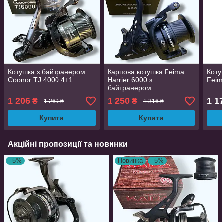
Котушка з байтранером
Карпова котушка Feima
Коту
Coonor TJ 4000 4+1
Harrier 6000 з
Feim
байтранером
1 206
1 250
1 1
₴
₴
1 269 ₴
1 316 ₴
Купити
Купити
Акційні пропозиції та новинки
–5%
Новинка
–5%