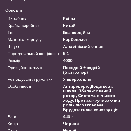
Основні
Виробник
Feima
Країна виробник
Китай
Тип
Безінерційна
Матеріал корпусу
Карбопласт
Шпуля
Алюмінієвий сплав
Передавальний коефіцієнт
5.1
Розмір
4000
Фрикційне гальмо
Передній + задній
(байтранер)
Розташування рукоятки
Універсальне
Особливості
Антиреверс, Додаткова
шпуля, Збалансований
ротор, Система вільного
ходу, Протизакручиваючий
ролік лісовкладача,
Брудозахисна конструкція
Вага
440 г
Колір
Чорний
Стан
Новий