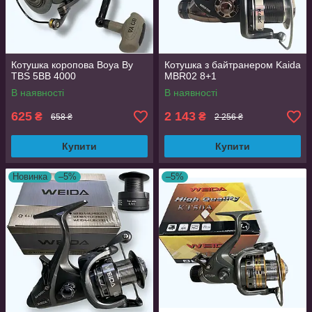
Котушка коропова Boya By
Котушка з байтранером Kaida
TBS 5BB 4000
MBR02 8+1
В наявності
В наявності
625
2 143
₴
₴
658 ₴
2 256 ₴
Купити
Купити
Новинка
–5%
–5%