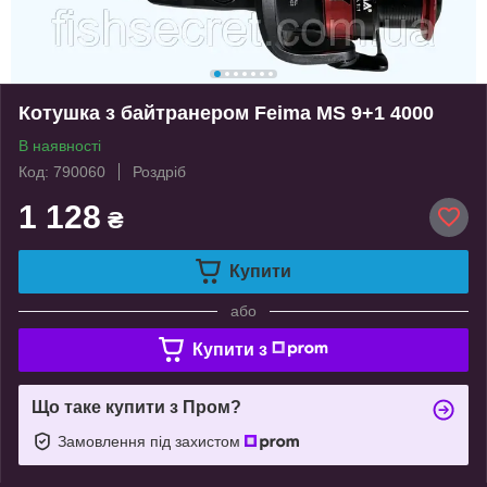
Котушка з байтранером Feima MS 9+1 4000
В наявності
Код: 790060
Роздріб
1 128
₴
Купити
або
Купити з
Що таке купити з Пром?
Замовлення під захистом