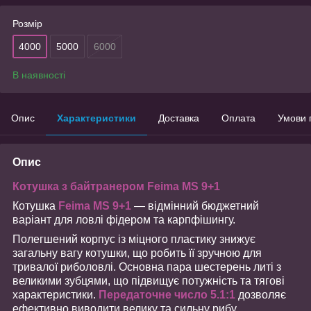
Розмір
4000
5000
6000
В наявності
Опис
Характеристики
Доставка
Оплата
Умови 
Опис
Котушка з байтранером Feima MS 9+1
Котушка
Feima MS 9+1
— відмінний бюджетний
варіант для ловлі фідером та карпфішингу.
Полегшений корпус із міцного пластику знижує
загальну вагу котушки, що робить її зручною для
тривалої риболовлі. Основна пара шестерень литі з
великими зубцями, що підвищує потужність та тягові
характеристики.
Передаточне число 5.1:1
дозволяє
ефективно виводити велику та сильну рибу.