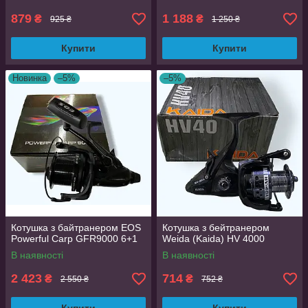
879
1 188
₴
₴
925 ₴
1 250 ₴
Купити
Купити
Новинка
–5%
–5%
Котушка з байтранером EOS
Котушка з бейтранером
Powerful Carp GFR9000 6+1
Weida (Kaida) HV 4000
В наявності
В наявності
2 423
714
₴
₴
2 550 ₴
752 ₴