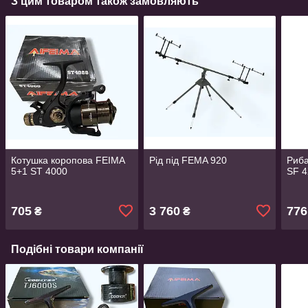
З цим товаром також замовляють
Котушка коропова FEIMA
Рід під FEMA 920
Риба
5+1 ST 4000
SF 4
705
3 760
776
₴
₴
Подібні товари компанії