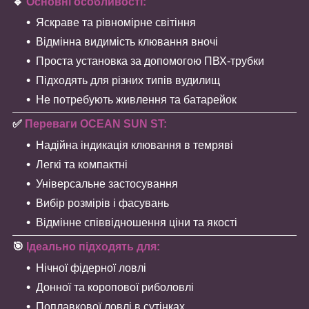
🔹
Основні особливості:
Яскраве та рівномірне світіння
Відмінна видимість клювання вночі
Проста установка за допомогою ПВХ-трубки
Підходять для різних типів вудилищ
Не потребують живлення та батарейок
✅
Переваги OCEAN SUN ST:
Надійна індикація клювання в темряві
Легкі та компактні
Універсальне застосування
Вибір розмірів і фасувань
Відмінне співвідношення ціни та якості
🎯
Ідеально підходять для:
Нічної фідерної ловлі
Донної та коропової риболовлі
Поплавкової ловлі в сутінках