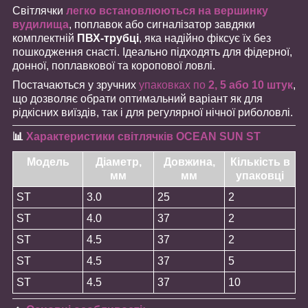
Світлячки
легко встановлюються на вершинку
вудилища
, поплавок або сигналізатор завдяки
комплектній
ПВХ-трубці
, яка надійно фіксує їх без
пошкодження снасті. Ідеально підходять для фідерної,
донної, поплавкової та коропової ловлі.
Постачаються у зручних
упаковках по
2, 5 або 10 штук
,
що дозволяє обрати оптимальний варіант як для
рідкісних виїздів, так і для регулярної нічної риболовлі.
📊
Характеристики світлячків OCEAN SUN ST
Модель
Діаметр,
Довжина,
Кількість в
мм
мм
упаковці
ST
3.0
25
2
ST
4.0
37
2
ST
4.5
37
2
ST
4.5
37
5
ST
4.5
37
10