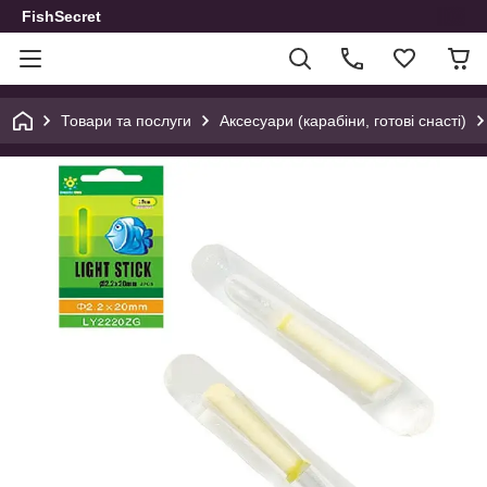
FishSecret
Товари та послуги
Аксесуари (карабіни, готові снасті)