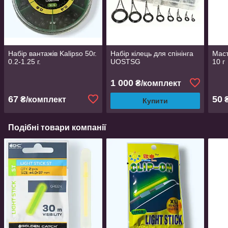
Набір вантажів Kalipso 50г.
Набір кілець для спінінга
Маст
0.2-1.25 г.
UOSTSG
10 г
1 000
₴/комплект
67
50
₴/комплект
Купити
Подібні товари компанії