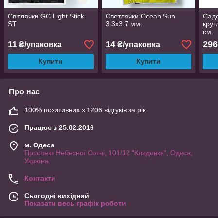
Світлячки GC Light Stick
Светлячки Ocean Sun
Садо
ST
3.3х3.7 мм.
круг
см.
11
14
296
₴/упаковка
₴/упаковка
Купити
Купити
Про нас
100% позитивних з 1206 відгуків за рік
Працює з 25.02.2016
м. Одеса
Проспект Небесної Сотні, 101/12 "Кладовка", Одеса,
Україна
Контакти
Сьогодні вихідний
Показати весь графік роботи