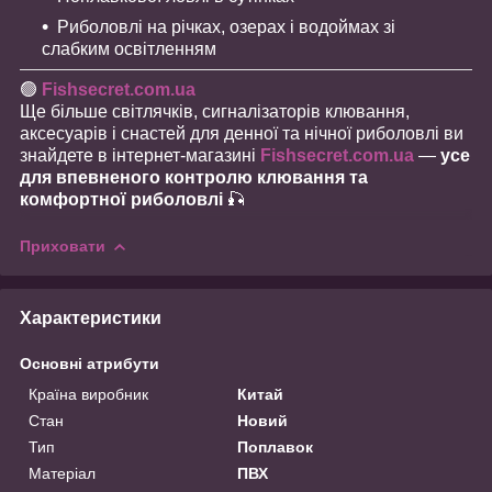
Риболовлі на річках, озерах і водоймах зі
слабким освітленням
🟢
Fishsecret.com.ua
Ще більше світлячків, сигналізаторів клювання,
аксесуарів і снастей для денної та нічної риболовлі ви
знайдете в інтернет-магазині
Fishsecret.com.ua
—
усе
для впевненого контролю клювання та
комфортної риболовлі
🎣
Приховати
Характеристики
Основні атрибути
Країна виробник
Китай
Стан
Новий
Тип
Поплавок
Матеріал
ПВХ