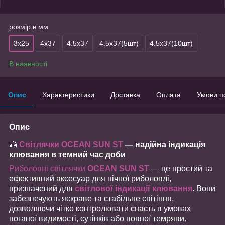
розмір в мм
3х25
4х37
4.5х37
4.5х37(5шт)
4.5х37(10шт)
В наявності
Опис
Характеристики
Доставка
Оплата
Умови п
Опис
🎣
Світлячки OCEAN SUN ST
— надійна індикація
клювання в темний час доби
Риболовні світлячки
OCEAN SUN ST
— це простий та
ефективний аксесуар для нічної риболовлі,
призначений для
світлової індикації клювання
. Вони
забезпечують яскраве та стабільне світіння,
дозволяючи чітко контролювати снасть в умовах
поганої видимості, сутінків або повної темряви.