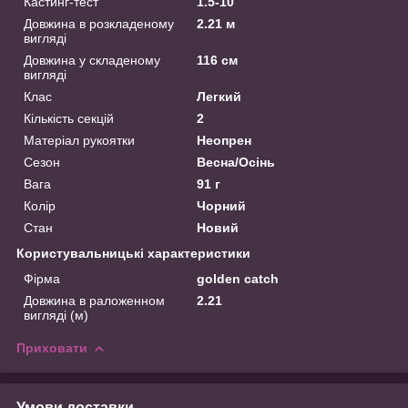
Кастинг-тест
1.5-10
Довжина в розкладеному
2.21 м
вигляді
Довжина у складеному
116 см
вигляді
Клас
Легкий
Кількість секцій
2
Матеріал рукоятки
Неопрен
Сезон
Весна/Осінь
Вага
91 г
Колір
Чорний
Стан
Новий
Користувальницькі характеристики
Фірма
golden catch
Довжина в раложенном
2.21
вигляді (м)
Приховати
Умови доставки