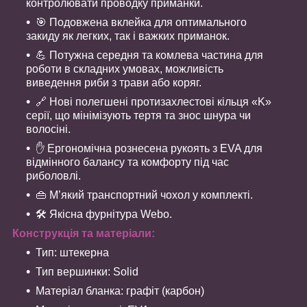
контролювати проводку приманки.
🎯 Подовжена вклейка для оптимального
закиду як легких, так і важких приманок.
💪 Потужна середня та комлева частина для
роботи в складних умовах, можливість
виведення риби з трави або коряг.
🔗 Нові полегшені протизахлестові кільця «K»
серії, що мінімізують тертя та знос шнура чи
волосіні.
✋ Ергономічна рознесена рукоять з EVA для
відмінного балансу та комфорту під час
риболовлі.
👜 М’який транспортний чохол у комплекті.
🛠 Якісна фурнітура Webo.
Конструкція та матеріали:
Тип: штекерна
Тип вершинки: Solid
Матеріал бланка: графіт (карбон)