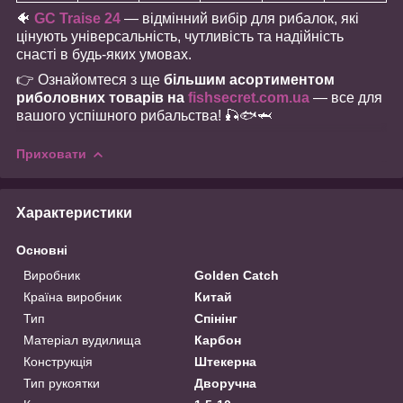
🐠
GC Traise 24
— відмінний вибір для рибалок, які
цінують універсальність, чутливість та надійність
снасті в будь-яких умовах.
👉 Ознайомтеся з ще
більшим асортиментом
риболовних товарів на
fishsecret.com.ua
— все для
вашого успішного рибальства! 🎣🐟🦈
Приховати
Характеристики
Основні
Виробник
Golden Catch
Країна виробник
Китай
Тип
Спінінг
Матеріал вудилища
Карбон
Конструкція
Штекерна
Тип рукоятки
Дворучна