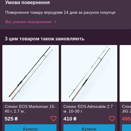
Умови повернення
Повернення товару впродовж 14 днів за рахунок покупця
Всі умови повернення
З цим товаром також замовляють
Спінінг EOS Marksman 15-
Спінінг EOS Admirable 2.7
Спін
40 г. 2.7 м..
м. 10-30 г.
JIG 
525
410
495
₴
₴
Купити
Купити