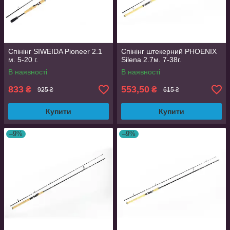
Спінінг SIWEIDA Pioneer 2.1
Спінінг штекерний PHOENIX
м. 5-20 г.
Silena 2.7м. 7-38г.
В наявності
В наявності
833
553,50
₴
₴
925 ₴
615 ₴
Купити
Купити
–9%
–9%