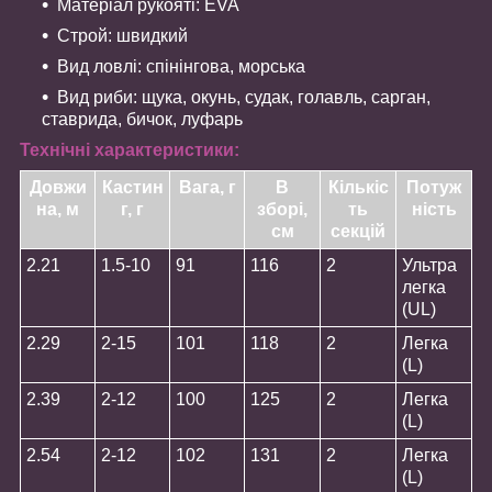
Матеріал рукояті: EVA
Строй: швидкий
Вид ловлі: спінінгова, морська
Вид риби: щука, окунь, судак, голавль, сарган,
ставрида, бичок, луфарь
Технічні характеристики:
Довжи
Кастин
Вага, г
В
Кількіс
Потуж
на, м
г, г
зборі,
ть
ність
см
секцій
2.21
1.5-10
91
116
2
Ультра
легка
(UL)
2.29
2-15
101
118
2
Легка
(L)
2.39
2-12
100
125
2
Легка
(L)
2.54
2-12
102
131
2
Легка
(L)