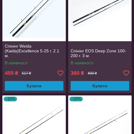
Спінінг Weida
(Kaida)Excellence 5-25 г. 2.1
Спінінг EOS Deep Zone 100-
м.
200 г. 3 м.
В наявності
В наявності
455
360
₴
₴
517 ₴
400 ₴
Купити
Купити
–10%
–10%