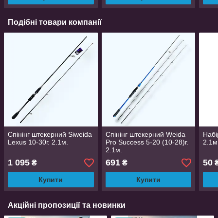
Подібні товари компанії
Спінінг штекерний Siweida
Спінінг штекерний Weida
Набі
Lexus 10-30г. 2.1м.
Pro Success 5-20 (10-28)г.
2.1м
2.1м.
1 095
691
50
₴
₴
₴
Купити
Купити
Акційні пропозиції та новинки