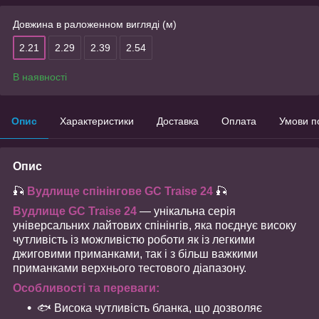
Довжина в раложенном вигляді (м)
2.21
2.29
2.39
2.54
В наявності
Опис
Характеристики
Доставка
Оплата
Умови п
Опис
🎣
Вудлище спінінгове GC Traise 24
🎣
Вудлище GC Traise 24
— унікальна серія
універсальних лайтових спінінгів, яка поєднує високу
чутливість із можливістю роботи як із легкими
джиговими приманками, так і з більш важкими
приманками верхнього тестового діапазону.
Особливості та переваги:
🐟 Висока чутливість бланка, що дозволяє