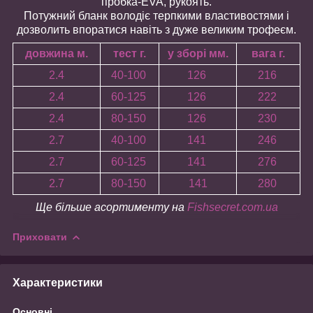
пробка-EVA, рукоять.
Потужний бланк володіє терпкими властивостями і
дозволить впоратися навіть з дуже великим трофеєм.
довжина м.
тест г.
у зборі мм.
вага г.
2.4
40-100
126
216
2.4
60-125
126
222
2.4
80-150
126
230
2.7
40-100
141
246
2.7
60-125
141
276
2.7
80-150
141
280
Ще більше асортименту на
Fishsecret.com.ua
Приховати
Характеристики
Основні