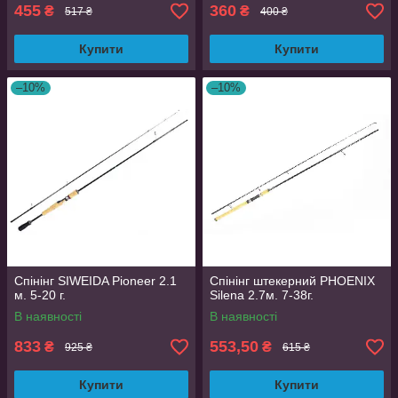
455
360
₴
₴
517 ₴
400 ₴
Купити
Купити
–10%
–10%
Спінінг SIWEIDA Pioneer 2.1
Спінінг штекерний PHOENIX
м. 5-20 г.
Silena 2.7м. 7-38г.
В наявності
В наявності
833
553,50
₴
₴
925 ₴
615 ₴
Купити
Купити