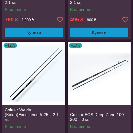
2.1 м.
2.1 м.
В наявності
В наявності
760
495
₴
₴
1 900 ₴
900 ₴
Купити
Купити
–12%
–10%
Спінінг Weida
(Kaida)Excellence 5-25 г. 2.1
Спінінг EOS Deep Zone 100-
м.
200 г. 3 м.
В наявності
В наявності