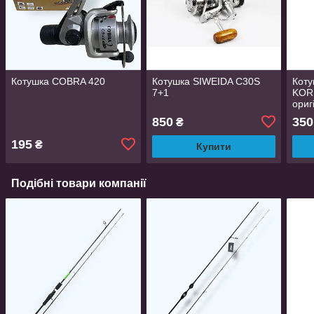
Котушка COBRA 420
Котушка SIWEIDA C30S
Коту
7+1
KOR
ориг
850
350
₴
195
₴
Купити
Подібні товари компанії