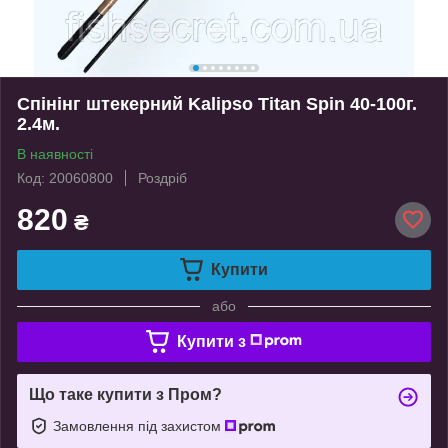
Спінінг штекерний Kalipso Titan Spin 40-100г.
2.4м.
В наявності
Код: 20060800
Роздріб
820
₴
Купити
або
Купити з
Що таке купити з Пром?
Замовлення під захистом