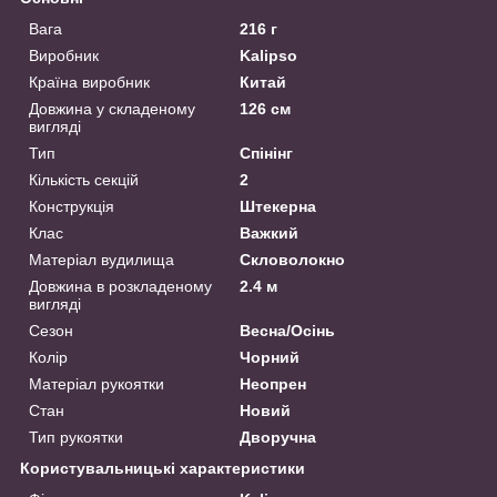
Вага
216 г
Виробник
Kalipso
Країна виробник
Китай
Довжина у складеному
126 см
вигляді
Тип
Спінінг
Кількість секцій
2
Конструкція
Штекерна
Клас
Важкий
Матеріал вудилища
Скловолокно
Довжина в розкладеному
2.4 м
вигляді
Сезон
Весна/Осінь
Колір
Чорний
Матеріал рукоятки
Неопрен
Стан
Новий
Тип рукоятки
Дворучна
Користувальницькі характеристики