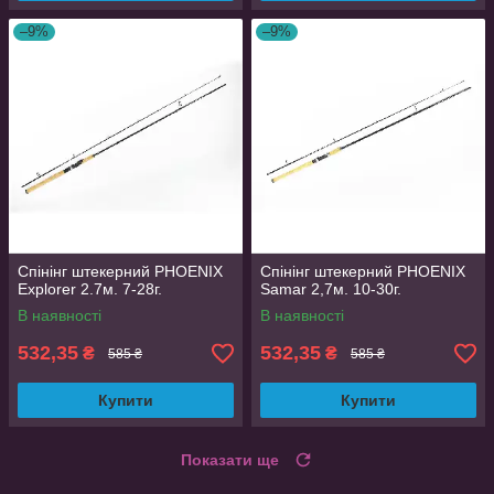
–9%
–9%
Спінінг штекерний PHOENIX
Спінінг штекерний PHOENIX
Explorer 2.7м. 7-28г.
Samar 2,7м. 10-30г.
В наявності
В наявності
532,35
532,35
₴
₴
585 ₴
585 ₴
Купити
Купити
Показати ще