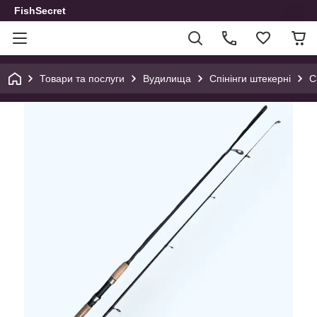
FishSecret
Товари та послуги
Вудилища
Спінінги штекерні
С