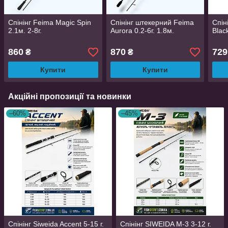
Спінінг Feima Magic Spin
Спінінг штекерний Feima
Спін
2.1м. 2-8г.
Aurora 0.2-6г. 1.8м.
Blac
860
870
729
₴
₴
Купити
Купити
Акційні пропозиції та новинки
–60%
–45%
Спінінг Siweida Accent 5-15 г.
Спінінг SIWEIDA M-3 3-12 г.