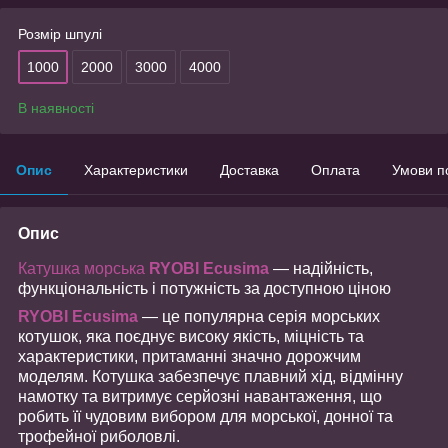
Розмір шпулі
1000
2000
3000
4000
В наявності
Опис
Характеристики
Доставка
Оплата
Умови п
Опис
Катушка морська
RYOBI Ecusima
— надійність,
функціональність і потужність за доступною ціною
RYOBI Ecusima
— це популярна серія морських
котушок, яка поєднує високу якість, міцність та
характеристики, притаманні значно дорожчим
моделям. Котушка забезпечує плавний хід, відмінну
намотку та витримує серйозні навантаження, що
робить її чудовим вибором для морської, донної та
трофейної риболовлі.