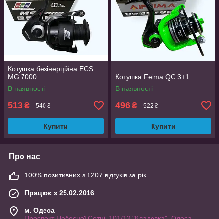
Котушка безінерційна EOS
MG 7000
Котушка Feima QC 3+1
В наявності
В наявності
513
496
₴
₴
540 ₴
522 ₴
Купити
Купити
Про нас
100% позитивних з 1207 відгуків за рік
Працює з 25.02.2016
м. Одеса
Проспект Небесної Сотні, 101/12 "Кладовка", Одеса,