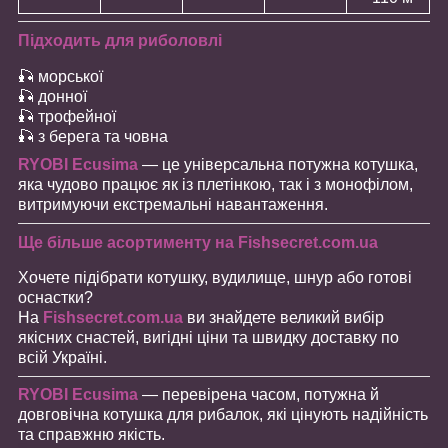
Підходить для риболовлі
🎣 морської
🎣 донної
🎣 трофейної
🎣 з берега та човна
RYOBI Ecusima
— це універсальна потужна котушка,
яка чудово працює як із плетінкою, так і з монофілом,
витримуючи екстремальні навантаження.
Ще більше асортименту на Fishsecret.com.ua
Хочете підібрати котушку, вудилище, шнур або готові
оснастки?
На
Fishsecret.com.ua
ви знайдете великий вибір
якісних снастей, вигідні ціни та швидку доставку по
всій Україні.
RYOBI Ecusima
— перевірена часом, потужна й
довговічна котушка для рибалок, які цінують надійність
та справжню якість.