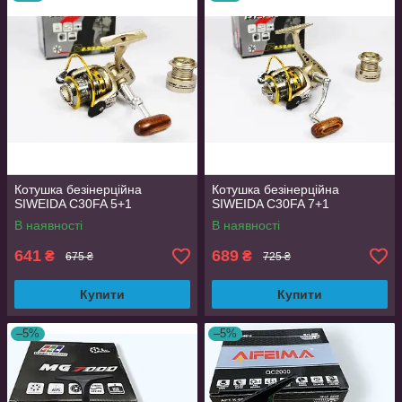
Котушка безінерційна
Котушка безінерційна
SIWEIDA C30FA 5+1
SIWEIDA C30FA 7+1
В наявності
В наявності
641
689
₴
₴
675 ₴
725 ₴
Купити
Купити
–5%
–5%