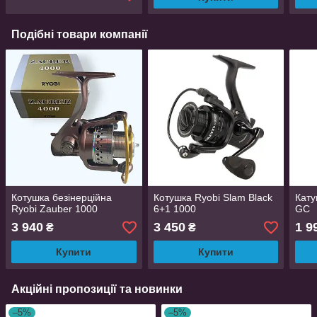
Подібні товари компанії
Котушка безінерційна
Котушка Ryobi Slam Black
Кату
Ryobi Zauber 1000
6+1 1000
GC
3 940
3 450
1 9
₴
₴
Купити
Купити
Акційні пропозиції та новинки
–5%
–5%