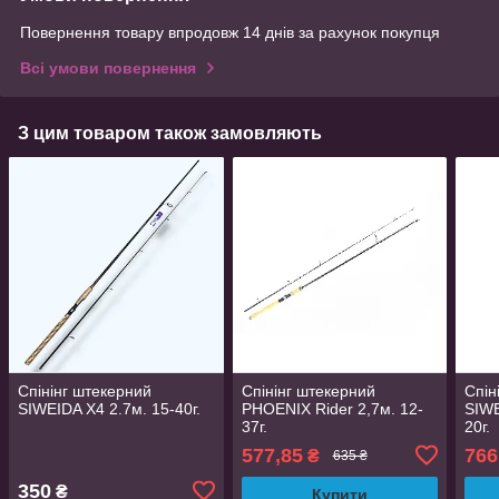
Повернення товару впродовж 14 днів за рахунок покупця
Всі умови повернення
З цим товаром також замовляють
Спінінг штекерний
Спінінг штекерний
Спін
SIWEIDA X4 2.7м. 15-40г.
PHOENIX Rider 2,7м. 12-
SIWE
37г.
20г.
577,85
766
₴
635 ₴
350
₴
Купити