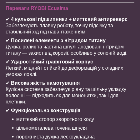
Переваги RYOBI Ecusima
✔
4 кулькові підшипники + миттєвий антиреверс
Забезпечують плавну роботу, точну підсічку та
стабільний хід під навантаженням.
✔
Посилені елементи з нітридом титану
Дужка, ролик та частина шпулі анодовані нітридом
титану — захист від корозії, особливо у солоній воді.
✔
Ударостійкий графітовий корпус
Легкий, міцний і стійкий до деформацій у складних
умовах ловлі.
✔
Висока якість намотування
Кулісна система забезпечує рівну та щільну укладку
волосіні — підходить як для мононитки, так і для
плетінки.
✔
Функціональна конструкція
миттєвий стопор зворотного ходу
цільнометалева точена шпуля
порожниста дужка лескоукладача