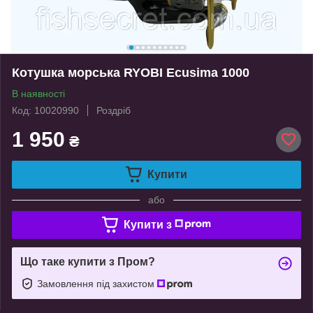
Котушка морська RYOBI Ecusima 1000
В наявності
Код: 10020990
Роздріб
1 950
₴
Купити
або
Купити з
Що таке купити з Пром?
Замовлення під захистом