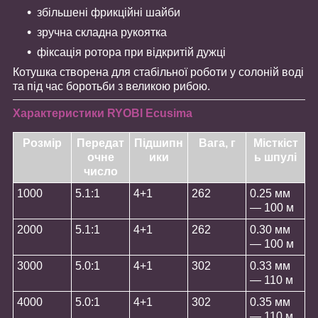
збільшені фрикційні шайби
зручна складна рукоятка
фіксація ротора при відкритій дужці
Котушка створена для стабільної роботи у солоній воді
та під час боротьби з великою рибою.
Характеристики RYOBI Ecusima
Розмір
Передат
Підшипн
Вага, г
Місткіст
очне
ики
ь шпулі
число
1000
5.1:1
4+1
262
0.25 мм
— 100 м
2000
5.1:1
4+1
262
0.30 мм
— 100 м
3000
5.0:1
4+1
302
0.33 мм
— 110 м
4000
5.0:1
4+1
302
0.35 мм
— 110 м