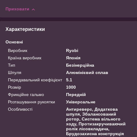
Приховати
Характеристики
Основні
Виробник
Ryobi
Країна виробник
Японія
Тип
Безінерційна
Шпуля
Алюмінієвий сплав
Передавальний коефіцієнт
5.1
Розмір
1000
Фрикційне гальмо
Передній
Розташування рукоятки
Універсальне
Особливості
Антиреверс, Додаткова
шпуля, Збалансований
ротор, Система вільного
ходу, Протизакручиваючий
ролік лісовкладача,
Брудозахисна конструкція