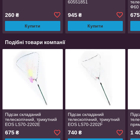
60551851
теле
Ф60
260
945
675
₴
₴
Купити
Купити
Подібні товари компанії
Підсак складаний
Підсак складаний
Підс
телескопічний, трикутний
телескопічний, трикутний
теле
EOS LS70-2202E
EOS LS70-2202F
прям
675
740
1 4
₴
₴