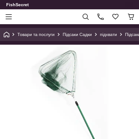
FishSecret
Товари та послуги
Підсаки Садки
підхвати
Підсак