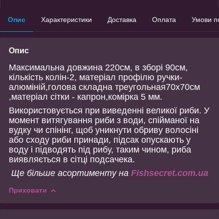
Опис
Характеристики
Доставка
Оплата
Умови п
Опис
Максимальна довжина 220см, в зборі 90см,
кількість колін-2, матеріал профілю ручки-
алюміній,голова складна треугольная70х70см
,матеріал сітки - капрон,комірка 5 мм.
Використовується при виведенні великої риби. У
момент витягування риби з води, спійманої на
вудку чи спінінг, щоб уникнути обриву волосіні
або сходу риби принади, підсак опускають у
воду і підводять під рибу, таким чином, риба
виявляється в сітці подсачека.
Ще більше асортименту на
Fishsecret.com.ua
Приховати