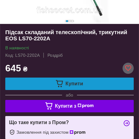
Підсак складаний телескопічний, трикутний
EOS LS70-2202A
В наявності
Код: LS70-2202A
Роздріб
645
₴
Купити
або
Купити з
Що таке купити з Пром?
Замовлення під захистом