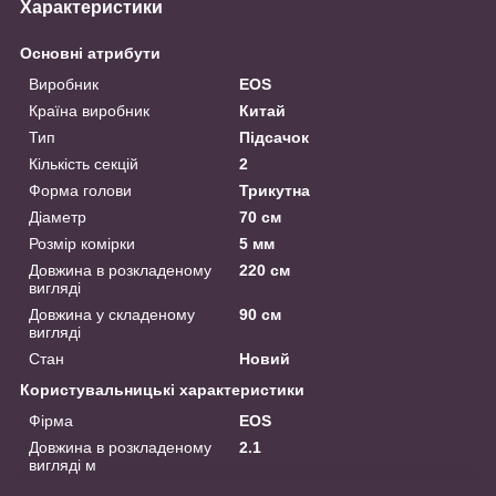
Характеристики
Основні атрибути
Виробник
EOS
Країна виробник
Китай
Тип
Підсачок
Кількість секцій
2
Форма голови
Трикутна
Діаметр
70 см
Розмір комірки
5 мм
Довжина в розкладеному
220 см
вигляді
Довжина у складеному
90 см
вигляді
Стан
Новий
Користувальницькі характеристики
Фірма
EOS
Довжина в розкладеному
2.1
вигляді м