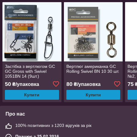
Застібка з вертлюгом GC
Вертлюг американка GC
Верт
GC Gross with Swivel
Rolling Swivel BN 10 30 шт.
Roll
1051BN 14 (9шт.)
№2, 
50
80
75
₴/упаковка
₴/упаковка
₴
Купити
Купити
Про нас
100% позитивних з 1203 відгуків за рік
Працює з 25.02.2016