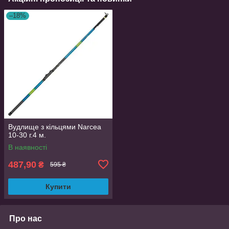
–18%
Вудлище з кільцями Narcea
10-30 г.4 м.
В наявності
487,90
₴
595 ₴
Купити
Про нас