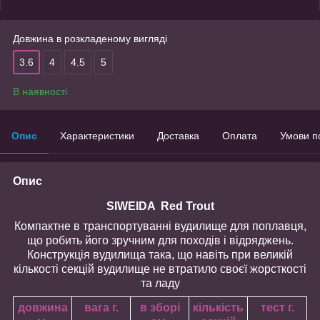
Довжина в розкладеному вигляді
3.6
4
4.5
5
В наявності
Опис
Характеристики
Доставка
Оплата
Умови п
Опис
SIWEIDA Red Trout
Компактне в транспортуванні вудилище для поплавця,
що робить його зручним для походів і відряджень.
Конструкція вудилища така, що навіть при великій
кількості секцій вудилище не втратило своєї жорсткості
та ладу
довжина
вага г.
в зборі
кількість
тест г.