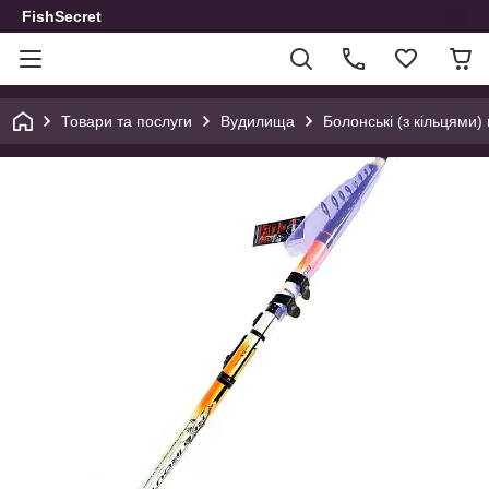
FishSecret
Товари та послуги
Вудилища
Болонські (з кільцями