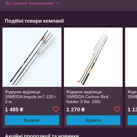
Всі умови повернення
Подібні товари компанії
Фідерне вудлище
Фідерне вудлище
Фід
SIWEIDA Impuls im7 120 г.
SIWEIDA Carbon Bird
SIWE
3 м.
feeder 3.0м. 180г.
1 485
1 270
1 1
₴
₴
Купити
Купити
Акційні пропозиції та новинки