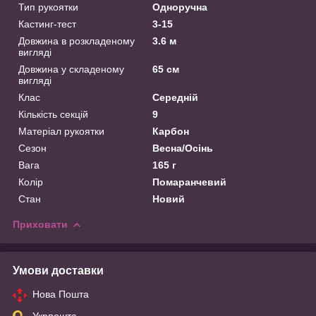
Тип рукоятки
Одноручна
Кастинг-тест
3-15
Довжина в розкладеному
3.6 м
вигляді
Довжина у складеному
65 см
вигляді
Клас
Середній
Кількість секцій
9
Матеріал рукоятки
Карбон
Сезон
Весна/Осінь
Вага
165 г
Колір
Помаранчевий
Стан
Новий
Приховати
Умови доставки
Нова Пошта
Укрпошта