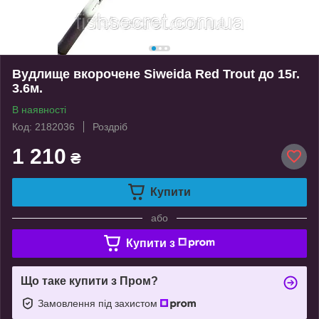
Вудлище вкорочене Siweida Red Trout до 15г.
3.6м.
В наявності
Код: 2182036
Роздріб
1 210
₴
Купити
або
Купити з
Що таке купити з Пром?
Замовлення під захистом