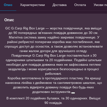
Опис
Характеристики
Доставка
Оплата
Умови п
Опис
GC G.Carp Rig Box Large — жорстка повідочниця, яка вміщує
до 90 попередньо зв'язаних повідців довжиною до 30 см.
Магнітна система замку надійно закриває повідочницю. У
районі ребристої поперечки коробка має поглиблення, яке
спрощує доступ до оснасток, а також дозволяє встановлювати
гачки жалом догори для зручнішого огляду.
Повідочниця G.Carp Rig Box Large поставляється з 30
одинарними шпильками та 20 подвійними. Подвійні шпильки
необхідні для повідців довжина яких не зафіксована петлею
заздалегідь і може коригуватися безпосередньо в процесі
риболовлі.
Коробка виготовлена із протиударного пластику. На кришці
нанесена лінійка з дюймовою та сантиметровою шкалою, що
дозволить відміряти довжину повідця без будь-яких
додаткових інструментів.
В комплекті 20 подвійних булавок, та 30 одинарних. Вміщує
90 повідців.