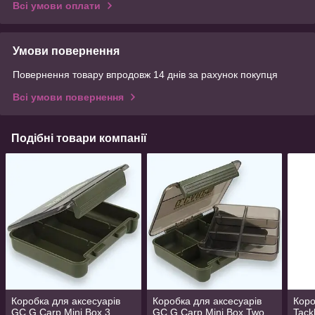
Всі умови оплати
Умови повернення
Повернення товару впродовж 14 днів за рахунок покупця
Всі умови повернення
Подібні товари компанії
Коробка для аксесуарів
Коробка для аксесуарів
Коро
GC G.Carp Mini Box 3
GC G.Carp Mini Box Two
Tack