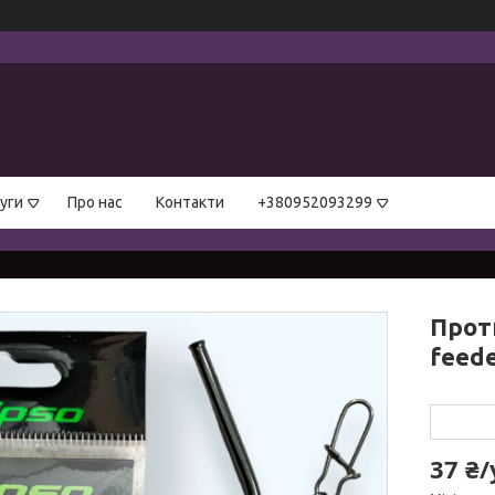
уги
Про нас
Контакти
+380952093299
Проти
feede
37 ₴