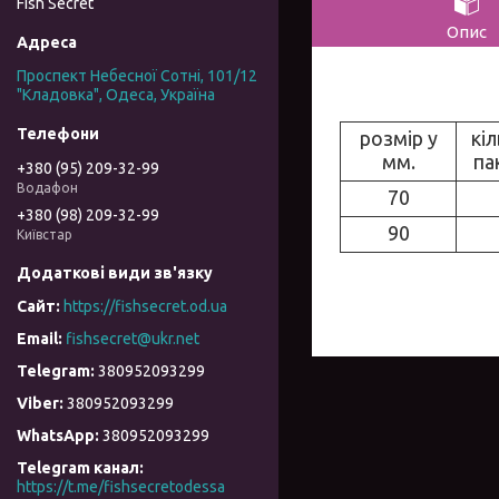
Fish Secret
Опис
Проспект Небесної Сотні, 101/12
"Кладовка", Одеса, Україна
розмір у
кіл
мм.
па
+380 (95) 209-32-99
Водафон
70
+380 (98) 209-32-99
90
Київстар
https://fishsecret.od.ua
fishsecret@ukr.net
380952093299
380952093299
380952093299
Telegram канал
https://t.me/fishsecretodessa