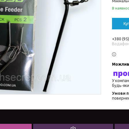
Мінімальн
В наявнос
Ку
+380 (95
Водафо
У компан
будь-яки
повернен