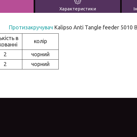
Характеристики
І
Протизакручувач
Kalipso Anti Tangle feeder 5010 B
ькість в
колір
кованні
2
чорний
2
чорний