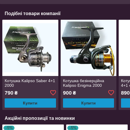
Подібні товари компанії
Котушка Kalipso Saber 4+1
Котушка безінерційна
Коту
2000
Kalipso Enigma 2000
4+1 
790
900
890
₴
₴
Купити
Купити
Акційні пропозиції та новинки
–5%
–5%