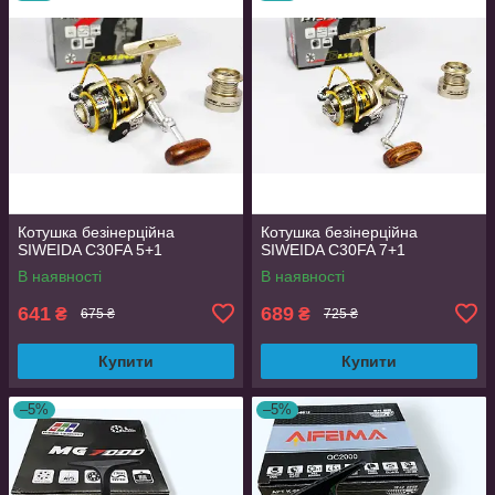
Котушка безінерційна
Котушка безінерційна
SIWEIDA C30FA 5+1
SIWEIDA C30FA 7+1
В наявності
В наявності
641
689
₴
₴
675 ₴
725 ₴
Купити
Купити
–5%
–5%