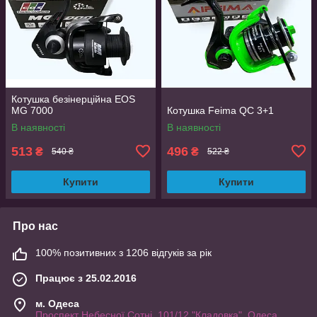
Котушка безінерційна EOS
MG 7000
Котушка Feima QC 3+1
В наявності
В наявності
513
496
₴
₴
540 ₴
522 ₴
Купити
Купити
Про нас
100% позитивних з 1206 відгуків за рік
Працює з 25.02.2016
м. Одеса
Проспект Небесної Сотні, 101/12 "Кладовка", Одеса,