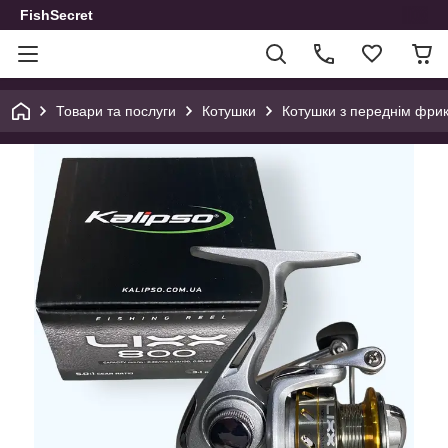
FishSecret
Товари та послуги
Котушки
Котушки з переднім фри