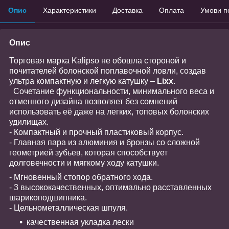
Опис
Характеристики
Доставка
Оплата
Умови п
Опис
Торговая марка Kalipso не обошла стороной и
почитателей болонской поплавочной ловли, создав
ультра компактную и легкую катушку –
Lixx
.
Сочетание функциональности, минимального веса и
отменного дизайна позволяет без сомнений
использовать её даже на легких, топовых болонских
удилищах.
- Компактный и прочный пластиковый корпус.
- Главная пара из алюминия и бронзы со сложной
геометрией зубьев, которая способствует
долговечности и мягкому ходу катушки.
- Мгновенный стопор обратного хода.
- 3 высококачественных, оптимально расставленных
шарикоподшипника.
- Цельнометаллическая шпуля.
качественная укладка лески