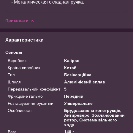
- Металлическая складная ручка.
Приховати
Характеристики
Основні
Виробник
Kalipso
Країна виробник
Китай
Тип
Безінерційна
Шпуля
Алюмінієвий сплав
Передавальний коефіцієнт
5
Фрикційне гальмо
Передній
Розташування рукоятки
Універсальне
Особливості
Брудозахисна конструкція,
Антиреверс, Збалансований
ротор, Система вільного
ходу
Вага
140 г