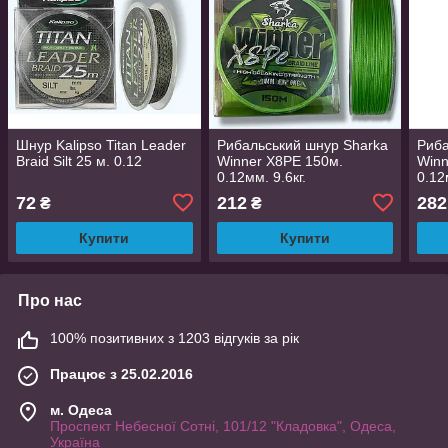
Шнур Kalipso Titan Leader
Рибальський шнур Sharka
Риба
Braid Silt 25 м. 0.12
Winner X8PE 150м.
Winn
0.12мм. 9.6кг.
0.12
72
212
282
₴
₴
Купити
Купити
Про нас
100% позитивних з 1203 відгуків за рік
Працює з 25.02.2016
м. Одеса
Проспект Небесної Сотні, 101/12 "Кладовка", Одеса,
Україна