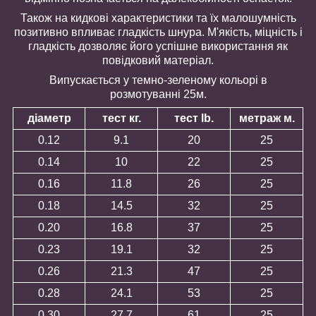
Також на кидкові характеристики та їх малошумність
позитивно впливає гладкість шнура. М'якість, міцність і
гладкість дозволяє його успішне використання як
повідковий матеріал.
Випускається у темно-зеленому кольорі в
розмотуванні 25м.
діаметр
тест кг.
тест lb.
метраж м.
0.12
9.1
20
25
0.14
10
22
25
0.16
11.8
26
25
0.18
14.5
32
25
0.20
16.8
37
25
0.23
19.1
32
25
0.26
21.3
47
25
0.28
24.1
53
25
0.30
27.7
61
25