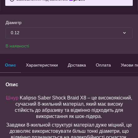
Діаметр
0.12
В наявності
Опис
Характеристики
Доставка
Оплата
Умови п
Опис
Шнур
Kalipso Saber Shock Braid X8 – це високоякісний,
сучасний 8-жильний матеріал, який має високу
стійкість до абразиву та відмінно підходить для
використання як шок-лідера.
Завдяки 8-жильной структурі матеріал дуже міцний, це
дозволяє використовувати більш тонкі діаметри, що
відмінно позначається на далекобійності оснасток.