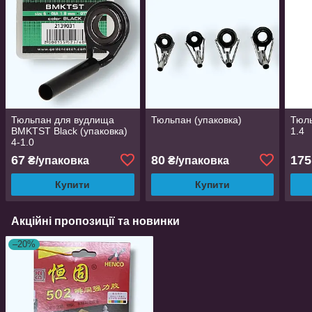
Тюльпан для вудлища
Тюльпан (упаковка)
Тюль
BMKTST Black (упаковка)
1.4
4-1.0
67
80
175
₴/упаковка
₴/упаковка
Купити
Купити
Акційні пропозиції та новинки
–20%