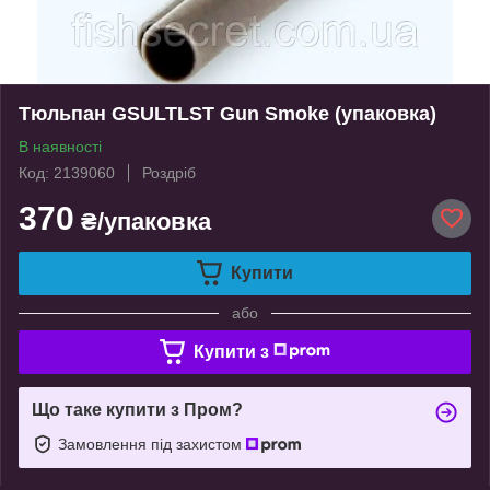
Тюльпан GSULTLST Gun Smoke (упаковка)
В наявності
Код: 2139060
Роздріб
370
₴/упаковка
Купити
або
Купити з
Що таке купити з Пром?
Замовлення під захистом