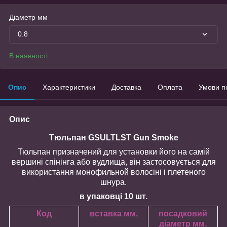
Діаметр мм
0.8
В наявності
Опис
Характеристики
Доставка
Оплата
Умови п
Опис
Тюльпан GSULTLST Gun Smoke
Тюльпан призначений для установки його на самій
вершині спінінга або вудлища, він застосовується для
використання монофильной волосіні і плетеного
шнура.
в упаковці 10 шт.
Код
вставка мм.
посадковий
діаметр мм.