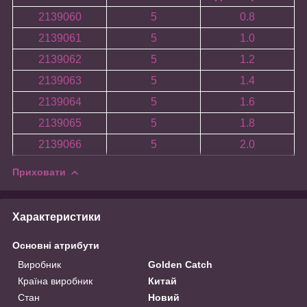
2139060
5
0.8
2139061
5
1.0
2139062
5
1.2
2139063
5
1.4
2139064
5
1.6
2139065
5
1.8
2139066
5
2.0
Приховати
Характеристики
Основні атрибути
Виробник
Golden Catch
Країна виробник
Китай
Стан
Новий