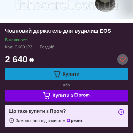
Човновий держатель для вудилищ EOS
В наявності
Код: CK601P3
Роздріб
2 640
₴
Купити
або
Купити з
Що таке купити з Пром?
Замовлення під захистом