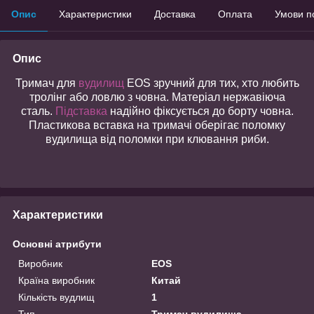
Опис
Характеристики
Доставка
Оплата
Умови п
Опис
Тримач для
вудилищ
EOS зручний для тих, хто любить
тролінг або ловлю з човна. Матеріал нержавіюча
сталь.
Підставка
надійно фіксується до борту човна.
Пластикова вставка на тримачі оберігає поломку
вудилища від поломки при клювання риби.
Характеристики
Основні атрибути
Виробник
EOS
Країна виробник
Китай
Кількість вудлищ
1
Тип
Тримач вудилища