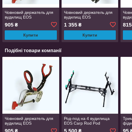
Човновий держатель для
Човновий держатель для
Човн
вудилищ EOS
вудилищ EOS
вуд
905
1 355
815
₴
₴
Купити
Купити
Подібні товари компанії
Човновий держатель для
Род-под на 4 вудилища
Три
вудилищ EOS
EOS Carp Rod Pod
фід
905
5 500
95
₴
₴