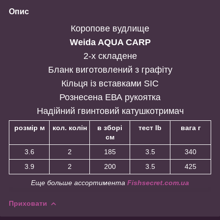
Опис
Коропове вудлище
Weida AQUA CARP
2-х складене
Бланк виготовлений з графіту
Кільця із вставками SIC
Рознесена ЕВА рукоятка
Надійний гвинтовий катушкотримач
розмір м
кол. колін
в зборі
тест lb
вага г
см
3.6
2
185
3.5
340
3.9
2
200
3.5
425
Еще больше ассортимента
Fishsecret.com.ua
Приховати