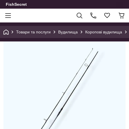
FishSecret
Товари та послуги
Вудилища
Коропові вудилища