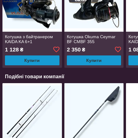
Котушка з байтранером
Котушка Okuma Ceymar
Коту
KAIDA KA 6+1
BF CMBF 355
KAI
1 128
2 350
1 0
₴
₴
Купити
Купити
Подібні товари компанії