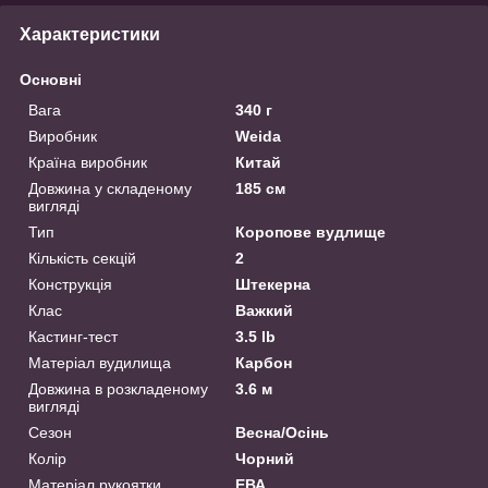
Характеристики
Основні
Вага
340 г
Виробник
Weida
Країна виробник
Китай
Довжина у складеному
185 см
вигляді
Тип
Коропове вудлище
Кількість секцій
2
Конструкція
Штекерна
Клас
Важкий
Кастинг-тест
3.5 lb
Матеріал вудилища
Карбон
Довжина в розкладеному
3.6 м
вигляді
Сезон
Весна/Осінь
Колір
Чорний
Матеріал рукоятки
ЕВА