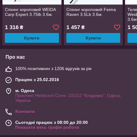
Спінінг короповий WEIDA
Спінінг короповий Feima
Теле
Carp Expert 3.75lb 3.6м.
Raven 3.5Lb 3.6м.
Weid
3.6м
1 316
1 457
1 5
₴
₴
Купити
Купити
Про нас
100% позитивних з 1206 відгуків за рік
Працює з 25.02.2016
м. Одеса
Проспект Небесної Сотні, 101/12 "Кладовка", Одеса,
Україна
Контакти
Сьогодні працює з 08:00 до 20:00
Показати весь графік роботи