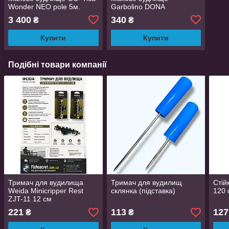
Wonder NEO pole 5м.
Garbolino DONA
3 400
340
₴
₴
Купити
Купити
Подібні товари компанії
Тримач для вудилища
Тримач для вудилищ
Стій
Weida Minicripper Rest
склянка (підставка)
120 
ZJT-11 12 см
221
113
127
₴
₴