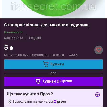
Стопорне кільце для махових вудилищ
В наявності
Код: 554213
Роздріб
5
₴
Мінімальна сума замовлення на сайті — 300 ₴
Купити
або
Купити з
Що таке купити з Пром?
Замовлення під захистом