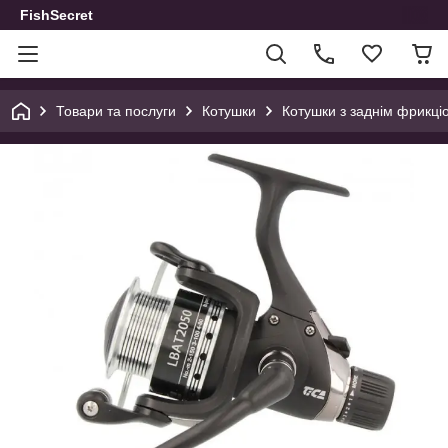
FishSecret
Товари та послуги
Котушки
Котушки з заднім фрикці