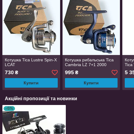
Котушка Tica Lustre Spin-X
Котушка рибальська Tica
Коту
LCAT
Cambria LZ 7+1 2000
Tica
730
995
5 3
₴
₴
Купити
Купити
Акційні пропозиції та новинки
–5%