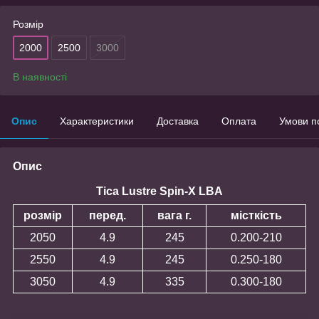
Розмір
2000
2500
3000
В наявності
Опис
Характеристики
Доставка
Оплата
Умови п
Опис
Tica Lustre Spin-X LBA
розмір
перед.
вага г.
місткість
2050
4.9
245
0.200-210
2550
4.9
245
0.250-180
3050
4.9
335
0.300-180