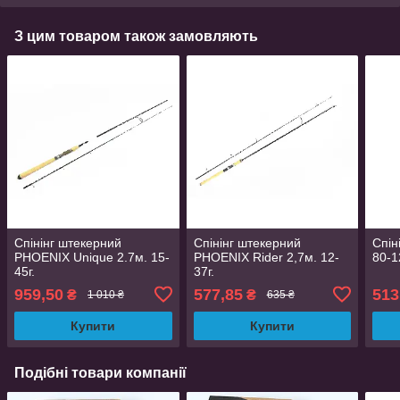
З цим товаром також замовляють
Спінінг штекерний
Спінінг штекерний
Спін
PHOENIX Unique 2.7м. 15-
PHOENIX Rider 2,7м. 12-
80-12
45г.
37г.
959,50
577,85
513
₴
₴
1 010 ₴
635 ₴
Купити
Купити
Подібні товари компанії