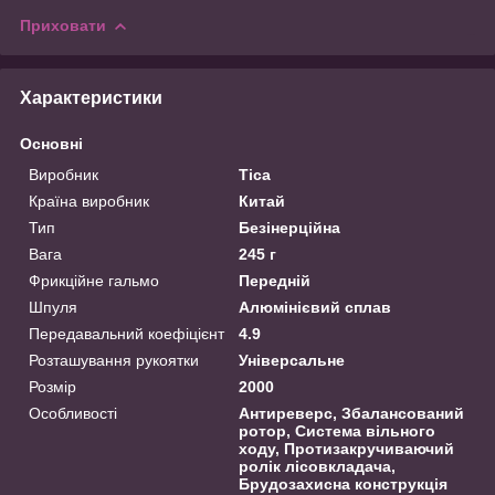
Приховати
Характеристики
Основні
Виробник
Tica
Країна виробник
Китай
Тип
Безінерційна
Вага
245 г
Фрикційне гальмо
Передній
Шпуля
Алюмінієвий сплав
Передавальний коефіцієнт
4.9
Розташування рукоятки
Універсальне
Розмір
2000
Особливості
Антиреверс, Збалансований
ротор, Система вільного
ходу, Протизакручиваючий
ролік лісовкладача,
Брудозахисна конструкція