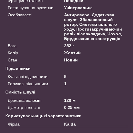
Фрикційне гальмо
Передній
Розташування рукоятки
Універсальне
Особливості
Антиреверс, Додаткова
шпуля, Збалансований
ротор, Система вільного
ходу, Протизакручиваючий
ролік лісовкладача, Чохол,
Брудозахисна конструкція
Вага
252 г
Колір
Жовтий
Стан
Новий
Підшипники
Кулькові підшипники
5
Роликові підшипники
1
Ємність шпулі
Довжина волосіні
120 м
Діаметр волосіні
0.25 мм
Користувальницькі характеристики
Фірма
Kaida