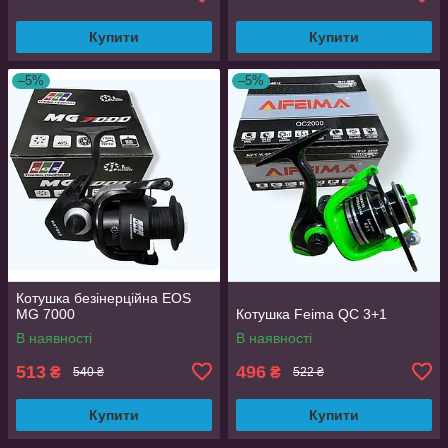
Купити
Купити
–5%
–5%
Котушка безінерційна EOS
MG 7000
Котушка Feima QC 3+1
В наявності
В наявності
513
496
₴
₴
540 ₴
522 ₴
Купити
Купити