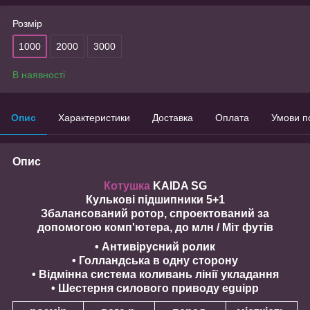
Розмір
1000
2000
3000
В наявності
Опис
Характеристики
Доставка
Оплата
Умови п
Опис
Котушка
KAIDA SG
Кулькові підшипники 5+1
Збалансований ротор, спроектований за
допомогою комп'ютера, до млн / Міт футів
• Антивірусний ролик
• Голландська в одну сторону
• Відмінна система коливань лінії укладання
• Шестерня силового приводу eguipp