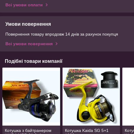
Всі умови оплати
Умови повернення
Повернення товару впродовж 14 днів за рахунок покупця
Всі умови повернення
Подібні товари компанії
Котушка з байтранером
Котушка Kaida SG 5+1
Коту