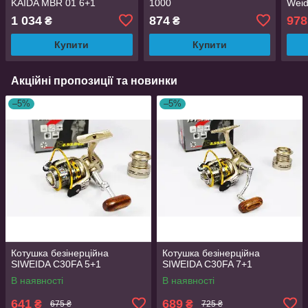
KAIDA MBR 01 6+1
1000
Weid
1 034
874
978
₴
₴
Купити
Купити
Акційні пропозиції та новинки
–5%
–5%
Котушка безінерційна
Котушка безінерційна
SIWEIDA C30FA 5+1
SIWEIDA C30FA 7+1
В наявності
В наявності
641
689
₴
₴
675 ₴
725 ₴