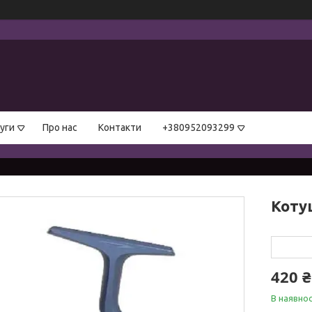
уги
Про нас
Контакти
+380952093299
Котуш
420 ₴
В наявнос