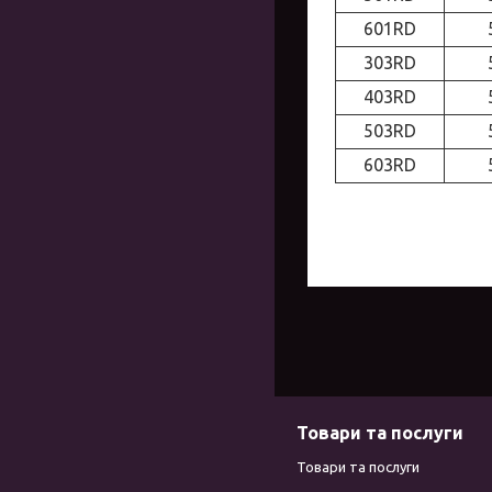
601RD
303RD
403RD
503RD
603RD
Товари та послуги
Товари та послуги