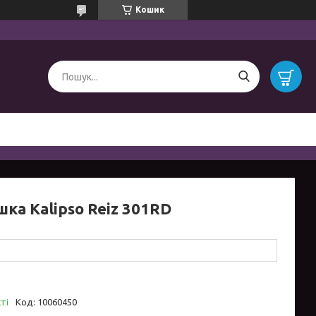
Кошик
ка Kalipso Reiz 301RD
ті
Код:
10060450