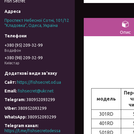
Fish Secret
Проспект Небесної Сотні, 101/12
"Кладовка", Одеса, Україна
Опис
+380 (95) 209-32-99
Водафон
+380 (98) 209-32-99
Київстар
https://fishsecret.od.ua
fishsecret@ukr.net
Пер
модель
ч
380952093299
ч
380952093299
301RD
380952093299
401RD
Telegram канал
https://t.me/fishsecretodessa
501RD