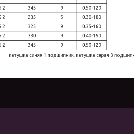
5.2
345
9
0.50-120
5.2
235
5
0.30-180
5.2
325
9
0.35-160
5.2
330
9
0.40-150
5.2
345
9
0.50-120
катушка синяя 1 подшипник, катушка серая 3 подшип