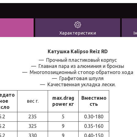
Характеристики
І
Катушка Kalipso Reiz RD
— Прочный пластиковый корпус
— Главная пара из алюминия и бронзы
— Многопозиционный стопор обратного хода
— Графитовая шпуля
— Качественная укладка лески.
едато
max.drag
Вместимо
ное
вес г.
power кг
сть
исло
5.2
235
5
0.30-180
5.2
325
9
0.35-160
5.2
330
9
0.40-150