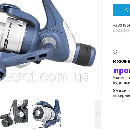
Ку
+380 (95
Водафо
У компан
будь-яки
повернен