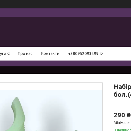
уги
Про нас
Контакти
+380952093299
Набі
бол.
290 ₴
Мінімальн
В наявнос