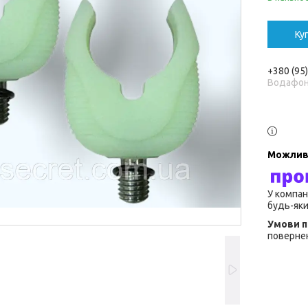
Ку
+380 (95
Водафо
У компан
будь-яки
повернен