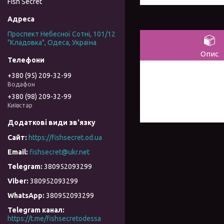
Fish Secret
Проспект Небесної Сотні, 101/12
"Кладовка", Одеса, Україна
Опис
+380 (95) 209-32-99
Водафон
+380 (98) 209-32-99
Київстар
https://fishsecret.od.ua
fishsecret@ukr.net
380952093299
380952093299
380952093299
Telegram канал
https://t.me/fishsecretodessa