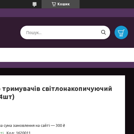
Кошик
р тримувачів світлонакопичуючий
(4шт)
а сума замовлення на сайті — 300 ₴
ті
Код:
1620011