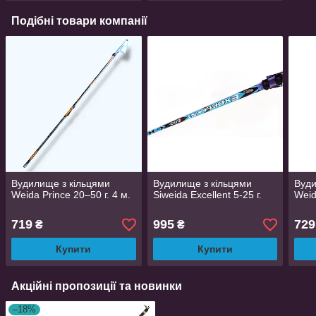
Подібні товари компанії
Вудилище з кільцями
Вудилище з кільцями
Вуди
Weida Prince 20–50 г. 4 м.
Siweida Excellent 5-25 г.
Weid
719
995
729
₴
₴
Купити
Купити
Акційні пропозиції та новинки
–18%