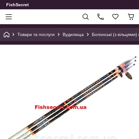
FishSecret
Товари та послуги
Вудилища
Болонські (з кільцями