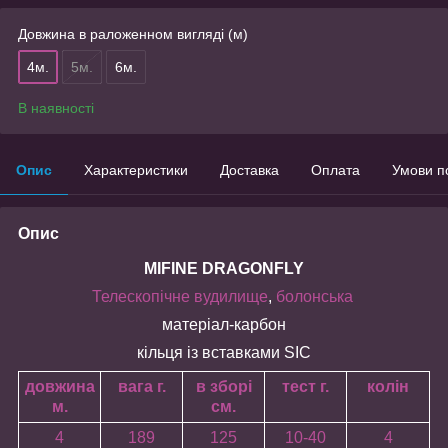
Довжина в раложенном вигляді (м)
4м.
5м.
6м.
В наявності
Опис
Характеристики
Доставка
Оплата
Умови п
Опис
MIFINE DRAGONFLY
Телескопічне вудилище
,
болонська
матеріал-карбон
кільця із вставками SIC
довжина
вага г.
в зборі
тест г.
колін
м.
см.
4
189
125
10-40
4