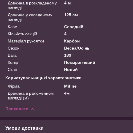
Довжина в розкладеному
4 м
вигляді
Довжина у складеному
125 см
вигляді
Клас
Середній
Кількість секцій
4
Матеріал рукоятки
Карбон
Сезон
Весна/Осінь
Вага
189 г
Колір
Помаранчевий
Стан
Новий
Користувальницькі характеристики
Фірма
Mifine
Довжина в раложенном
4м.
вигляді (м)
Приховати
Умови доставки